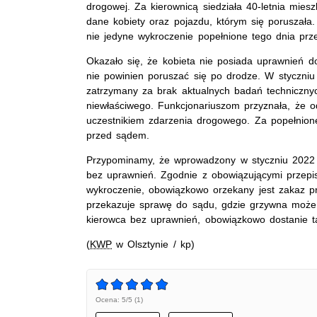
drogowej. Za kierownicą siedziała 40-letnia mies
dane kobiety oraz pojazdu, którym się poruszała.
nie jedyne wykroczenie popełnione tego dnia prze
Okazało się, że kobieta nie posiada uprawnień 
nie powinien poruszać się po drodze. W styczniu
zatrzymany za brak aktualnych badań technicznyc
niewłaściwego. Funkcjonariuszom przyznała, że od
uczestnikiem zdarzenia drogowego. Za popełnion
przed sądem.
Przypominamy, że wprowadzony w styczniu 2022 r
bez uprawnień. Zgodnie z obowiązującymi przepis
wykroczenie, obowiązkowo orzekany jest zakaz pr
przekazuje sprawę do sądu, gdzie grzywna może w
kierowca bez uprawnień, obowiązkowo dostanie t
(
KWP
w Olsztynie / kp)
Ocena: 5/5 (1)