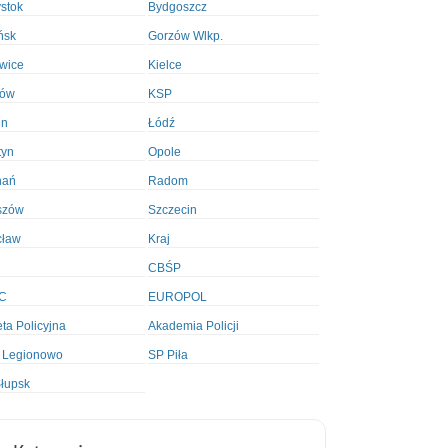
ystok
Bydgoszcz
ńsk
Gorzów Wlkp.
wice
Kielce
ków
KSP
in
Łódź
tyn
Opole
nań
Radom
szów
Szczecin
cław
Kraj
CBŚP
C
EUROPOL
ta Policyjna
Akademia Policji
 Legionowo
SP Piła
łupsk