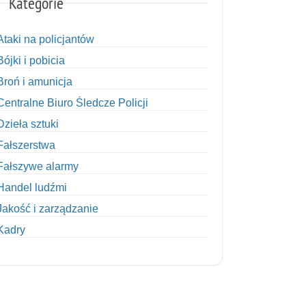
Kategorie
Ataki na policjantów
Bójki i pobicia
Broń i amunicja
Centralne Biuro Śledcze Policji
Dzieła sztuki
Fałszerstwa
Fałszywe alarmy
Handel ludźmi
Jakość i zarządzanie
Kadry
Kobiety w Policji
Korupcja
Kradzież