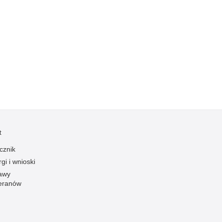
Kradzieże z włamaniem
Kultura
Logistyka, wyposażenie
Materiały wybuchowe
Nagrodzeni policjanci
Napady na banki
Napady na taksówkarzy
Napady na tiry
Nielegalny handel farmaceutykami
t
Nietrzeźwi kierujący
cznik
Nietrzeźwi opiekunowie
gi i wnioski
awy
Nietrzeźwi pracownicy
eranów
Niszczenie mienia
Nowoczesne technologie w pracy Policji
Odpowiedzialność majątkowa Policji