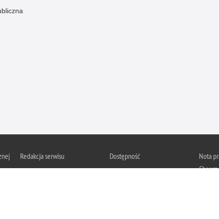
ubliczna
znej
Redakcja serwisu
Dostępność
Nota p
Chcesz 
Kontakt z redakcją
Deklaracja dostępności
z serwis
Zapozna
Polityk