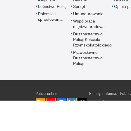
Lotnictwo Policji
Sprzęt
Opinia p
Polemiki i
Umundurowanie
sprostowania
Współpraca
międzynarodowa
Duszpasterstwo
Policji Kościoła
Rzymskokatolickiego
Prawosławne
Duszpasterstwo
Policji
Policja
online
Biuletyn Informacji Public
BIP KGP