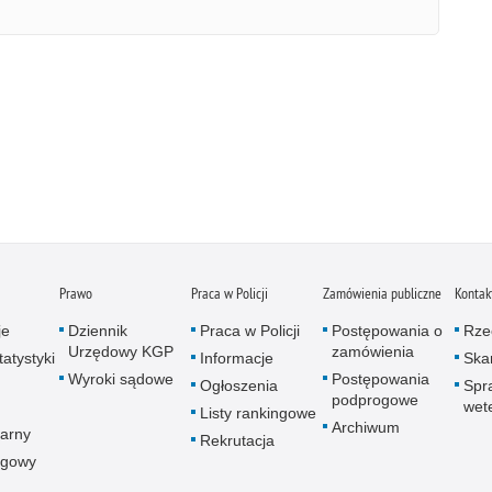
Prawo
Praca w Policji
Zamówienia publiczne
Kontak
je
Dziennik
Praca w Policji
Postępowania o
Rze
Urzędowy KGP
zamówienia
atystyki
Informacje
Skar
Wyroki sądowe
Postępowania
Ogłoszenia
Spr
podprogowe
wet
Listy rankingowe
Archiwum
arny
Rekrutacja
ogowy