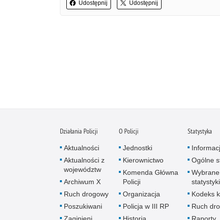
Udostępnij
Udostępnij
Działania Policji
O Policji
Statystyka
Aktualności
Jednostki
Informac
Aktualności z
Kierownictwo
Ogólne st
województw
Komenda Główna
Wybrane
Archiwum X
Policji
statystyki
Ruch drogowy
Organizacja
Kodeks k
Poszukiwani
Policja w III RP
Ruch dr
Zaginieni
Historia
Raporty