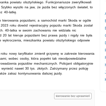
zkanka powiatu olsztyńskiego. Funkcjonariusze zweryfikowali
 Szybko wyszło na jaw, że jazda bez włączonych świateł, to
z 40-latkę.
do kierowania pojazdami, a samochód marki Skoda w ogóle
 2023 roku dowód rejestracyjny pojazdu marki Skoda został
h. 40-latka w swoim zachowaniu nie widziała nic
 20 lat kieruje pojazdami bez prawa jazdy i nigdy nie była
e wykroczenia, mieszkanka powiatu olsztyńskiego odpowie
oku nowy taryfikator zmienił grzywnę w zakresie kierowania
ami, wobec osoby, która popełni tak nieodpowiedzialne
owadzenia pojazdów mechanicznych. Policjant obligatoryjnie
ynieść nawet 30 tys. złotych. Zatrzymany przez policję
akże zakaz kontynuowania dalszej jazdy.
kierowanie bez uprawnień