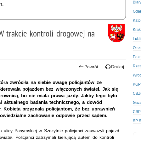
Biał
m.
Gda
Kato
Kra
W trakcie kontroli drogowej na
Lubl
Olsz
Poz
Rze
Powrót
Drukuj
Wro
tóra zwróciła na siebie uwagę policjantów ze
KGP
 kierowała pojazdem bez włączonych świateł. Jak się
CBZ
erownicą, bo nie miała prawa jazdy. Jakby tego było
ał aktualnego badania technicznego, a dowód
Gaze
y. Kobieta przyznała policjantom, że bez uprawnień
CSP
powiedzialne zachowanie odpowie przed sądem.
SP S
 ulicy Pasymskiej w Szczytnie policjanci zauważyli pojazd
iateł. Policjanci zatrzymali kierującą autem do kontroli