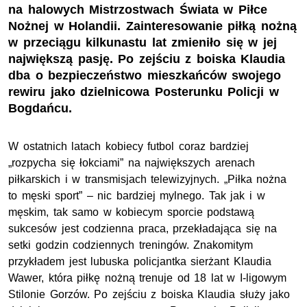
na halowych Mistrzostwach Świata w Piłce
Nożnej w Holandii. Zainteresowanie piłką nożną
w przeciągu kilkunastu lat zmieniło się w jej
największą pasję. Po zejściu z boiska Klaudia
dba o bezpieczeństwo mieszkańców swojego
rewiru jako dzielnicowa Posterunku Policji w
Bogdańcu.
W ostatnich latach kobiecy futbol coraz bardziej
„rozpycha się łokciami” na największych arenach
piłkarskich i w transmisjach telewizyjnych. „Piłka nożna
to męski sport” – nic bardziej mylnego. Tak jak i w
męskim, tak samo w kobiecym sporcie podstawą
sukcesów jest codzienna praca, przekładająca się na
setki godzin codziennych treningów. Znakomitym
przykładem jest lubuska policjantka sierżant Klaudia
Wawer, która piłkę nożną trenuje od 18 lat w I-ligowym
Stilonie Gorzów. Po zejściu z boiska Klaudia służy jako