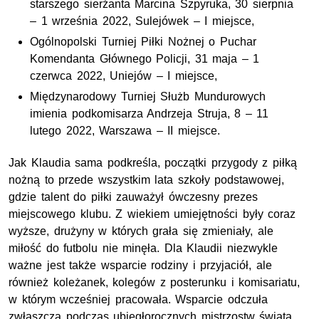
starszego sierżanta Marcina Szpyruka, 30 sierpnia
– 1 września 2022, Sulejówek – I miejsce,
Ogólnopolski Turniej Piłki Nożnej o Puchar
Komendanta Głównego Policji, 31 maja – 1
czerwca 2022, Uniejów – I miejsce,
Międzynarodowy Turniej Służb Mundurowych
imienia podkomisarza Andrzeja Struja, 8 – 11
lutego 2022, Warszawa – II miejsce.
Jak Klaudia sama podkreśla, początki przygody z piłką
nożną to przede wszystkim lata szkoły podstawowej,
gdzie talent do piłki zauważył ówczesny prezes
miejscowego klubu. Z wiekiem umiejętności były coraz
wyższe, drużyny w których grała się zmieniały, ale
miłość do futbolu nie minęła. Dla Klaudii niezwykle
ważne jest także wsparcie rodziny i przyjaciół, ale
również koleżanek, kolegów z posterunku i komisariatu,
w którym wcześniej pracowała. Wsparcie odczuła
zwłaszcza podczas ubiegłorocznych mistrzostw świata,