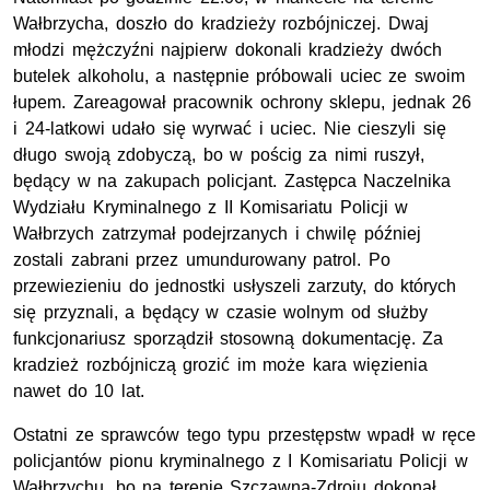
Wałbrzycha, doszło do kradzieży rozbójniczej. Dwaj
młodzi mężczyźni najpierw dokonali kradzieży dwóch
butelek alkoholu, a następnie próbowali uciec ze swoim
łupem. Zareagował pracownik ochrony sklepu, jednak 26
i 24-latkowi udało się wyrwać i uciec. Nie cieszyli się
długo swoją zdobyczą, bo w pościg za nimi ruszył,
będący w na zakupach policjant. Zastępca Naczelnika
Wydziału Kryminalnego z II Komisariatu Policji w
Wałbrzych zatrzymał podejrzanych i chwilę później
zostali zabrani przez umundurowany patrol. Po
przewiezieniu do jednostki usłyszeli zarzuty, do których
się przyznali, a będący w czasie wolnym od służby
funkcjonariusz sporządził stosowną dokumentację. Za
kradzież rozbójniczą grozić im może kara więzienia
nawet do 10 lat.
Ostatni ze sprawców tego typu przestępstw wpadł w ręce
policjantów pionu kryminalnego z I Komisariatu Policji w
Wałbrzychu, bo na terenie Szczawna-Zdroju dokonał