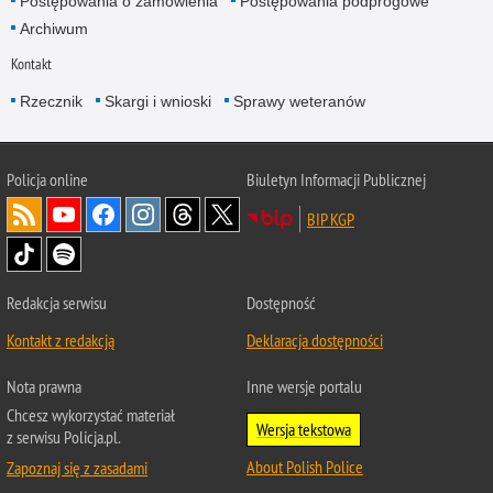
Postępowania o zamówienia
Postępowania podprogowe
Archiwum
Kontakt
Rzecznik
Skargi i wnioski
Sprawy weteranów
Policja
online
Biuletyn Informacji Publicznej
BIP KGP
Redakcja serwisu
Dostępność
Kontakt z redakcją
Deklaracja dostępności
Nota prawna
Inne wersje portalu
Chcesz wykorzystać materiał
Wersja tekstowa
z serwisu Policja.pl.
About Polish Police
Zapoznaj się z zasadami