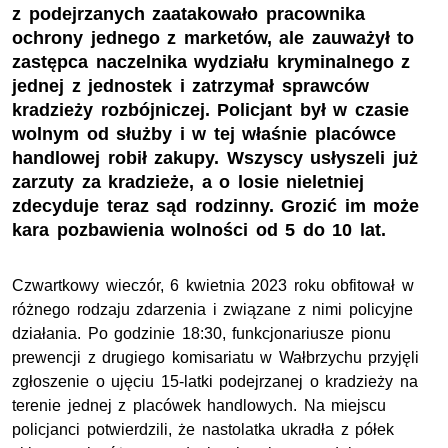
z podejrzanych zaatakowało pracownika
ochrony jednego z marketów, ale zauważył to
zastępca naczelnika wydziału kryminalnego z
jednej z jednostek i zatrzymał sprawców
kradzieży rozbójniczej. Policjant był w czasie
wolnym od służby i w tej właśnie placówce
handlowej robił zakupy. Wszyscy usłyszeli już
zarzuty za kradzieże, a o losie nieletniej
zdecyduje teraz sąd rodzinny. Grozić im może
kara pozbawienia wolności od 5 do 10 lat.
Czwartkowy wieczór, 6 kwietnia 2023 roku obfitował w
różnego rodzaju zdarzenia i związane z nimi policyjne
działania. Po godzinie 18:30, funkcjonariusze pionu
prewencji z drugiego komisariatu w Wałbrzychu przyjęli
zgłoszenie o ujęciu 15-latki podejrzanej o kradzieży na
terenie jednej z placówek handlowych. Na miejscu
policjanci potwierdzili, że nastolatka ukradła z półek