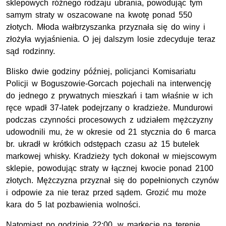
sklepowych różnego rodzaju ubrania, powodując tym
samym straty w oszacowane na kwotę ponad 550
złotych. Młoda wałbrzyszanka przyznała się do winy i
złożyła wyjaśnienia. O jej dalszym losie zdecyduje teraz
sąd rodzinny.
Blisko dwie godziny później, policjanci Komisariatu
Policji w Boguszowie-Gorcach pojechali na interwencję
do jednego z prywatnych mieszkań i tam właśnie w ich
ręce wpadł 37-latek podejrzany o kradzieże. Mundurowi
podczas czynności procesowych z udziałem mężczyzny
udowodnili mu, że w okresie od 21 stycznia do 6 marca
br. ukradł w krótkich odstępach czasu aż 15 butelek
markowej whisky. Kradzieży tych dokonał w miejscowym
sklepie, powodując straty w łącznej kwocie ponad 2100
złotych. Mężczyzna przyznał się do popełnionych czynów
i odpowie za nie teraz przed sądem. Grozić mu może
kara do 5 lat pozbawienia wolności.
Natomiast po godzinie 22:00, w markecie na terenie