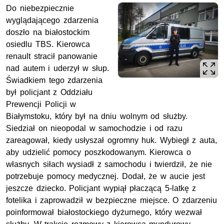
Do niebezpiecznie
wyglądającego zdarzenia
doszło na białostockim
osiedlu TBS. Kierowca
renault stracił panowanie
nad autem i uderzył w słup.
Świadkiem tego zdarzenia
był policjant z Oddziału
Prewencji Policji w
Białymstoku, który był na dniu wolnym od służby.
Siedział on nieopodal w samochodzie i od razu
zareagował, kiedy usłyszał ogromny huk. Wybiegł z auta,
aby udzielić pomocy poszkodowanym. Kierowca o
własnych siłach wysiadł z samochodu i twierdził, że nie
potrzebuje pomocy medycznej. Dodał, że w aucie jest
jeszcze dziecko. Policjant wypiął płaczącą 5-latkę z
fotelika i zaprowadził w bezpieczne miejsce. O zdarzeniu
poinformował białostockiego dyżurnego, który wezwał