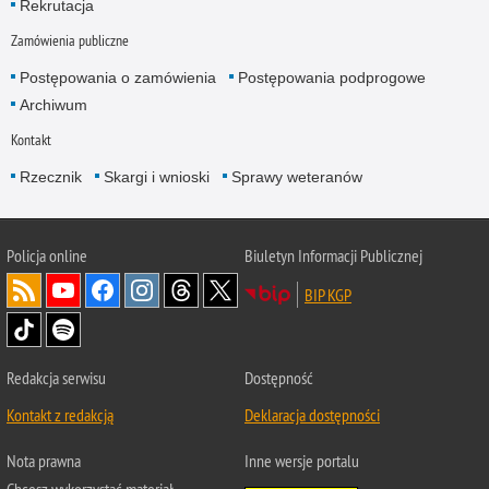
Rekrutacja
Zamówienia publiczne
Postępowania o zamówienia
Postępowania podprogowe
Archiwum
Kontakt
Rzecznik
Skargi i wnioski
Sprawy weteranów
Policja
online
Biuletyn Informacji Publicznej
BIP KGP
Redakcja serwisu
Dostępność
Kontakt z redakcją
Deklaracja dostępności
Nota prawna
Inne wersje portalu
Chcesz wykorzystać materiał