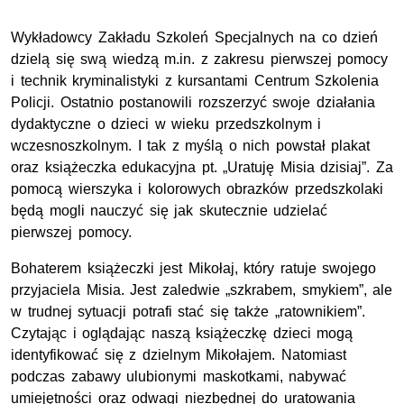
Wykładowcy Zakładu Szkoleń Specjalnych na co dzień
dzielą się swą wiedzą
m.in.
z zakresu pierwszej pomocy
i technik kryminalistyki z kursantami Centrum Szkolenia
Policji. Ostatnio postanowili rozszerzyć swoje działania
dydaktyczne o dzieci w wieku przedszkolnym i
wczesnoszkolnym. I tak z myślą o nich powstał plakat
oraz książeczka edukacyjna
pt.
„Uratuję Misia dzisiaj”. Za
pomocą wierszyka i kolorowych obrazków przedszkolaki
będą mogli nauczyć się jak skutecznie udzielać
pierwszej pomocy.
Bohaterem książeczki jest Mikołaj, który ratuje swojego
przyjaciela Misia. Jest zaledwie „szkrabem, smykiem”, ale
w trudnej sytuacji potrafi stać się także „ratownikiem”.
Czytając i oglądając naszą książeczkę dzieci mogą
identyfikować się z dzielnym Mikołajem. Natomiast
podczas zabawy ulubionymi maskotkami, nabywać
umiejętności oraz odwagi niezbędnej do uratowania