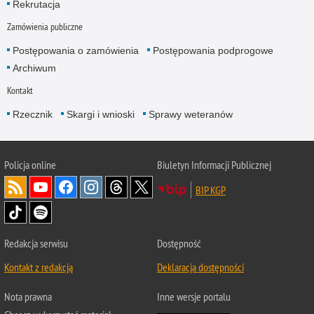
Rekrutacja
Zamówienia publiczne
Postępowania o zamówienia
Postępowania podprogowe
Archiwum
Kontakt
Rzecznik
Skargi i wnioski
Sprawy weteranów
Policja
online
Biuletyn Informacji Publicznej
BIP KGP
Redakcja serwisu
Dostępność
Kontakt z redakcją
Deklaracja dostępności
Nota prawna
Inne wersje portalu