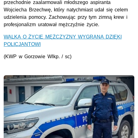
przechodnie zaalarmowali młodszego aspiranta
Wojciecha Brzechwę, który natychmiast udał się celem
udzielenia pomocy. Zachowując przy tym zimną krew i
profesjonalizm uratował mężczyźnie życie.
WALKA O ŻYCIE MĘŻCZYZNY WYGRANA DZIĘKI
POLICJANTOWI
(
KWP
w Gorzowie Wlkp. / sc)