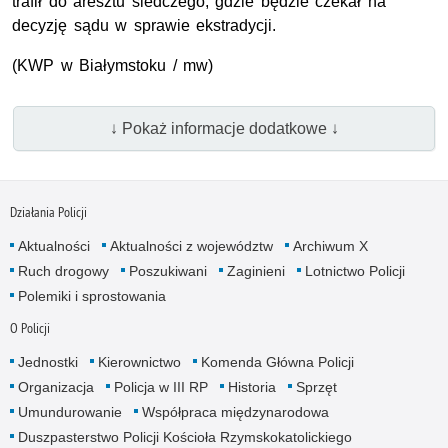
trafił do aresztu śledczego, gdzie będzie czekał na
decyzję sądu w sprawie ekstradycji.
(
KWP
w Białymstoku / mw)
↓ Pokaż informacje dodatkowe ↓
Działania Policji
Aktualności
Aktualności z województw
Archiwum X
Ruch drogowy
Poszukiwani
Zaginieni
Lotnictwo Policji
Polemiki i sprostowania
O Policji
Jednostki
Kierownictwo
Komenda Główna Policji
Organizacja
Policja w III RP
Historia
Sprzęt
Umundurowanie
Współpraca międzynarodowa
Duszpasterstwo Policji Kościoła Rzymskokatolickiego