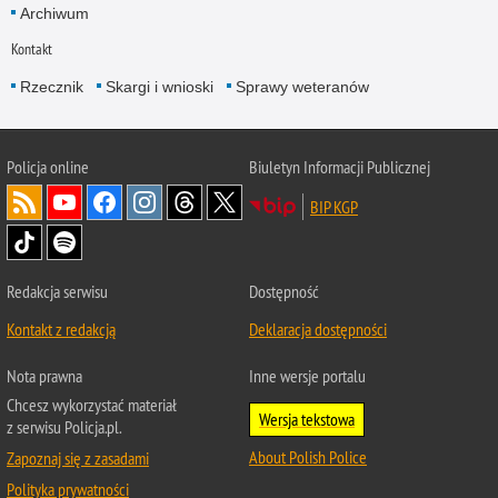
Archiwum
Kontakt
Rzecznik
Skargi i wnioski
Sprawy weteranów
Policja
online
Biuletyn Informacji Publicznej
BIP KGP
Redakcja serwisu
Dostępność
Kontakt z redakcją
Deklaracja dostępności
Nota prawna
Inne wersje portalu
Chcesz wykorzystać materiał
Wersja tekstowa
z serwisu Policja.pl.
About Polish Police
Zapoznaj się z zasadami
Polityka prywatności