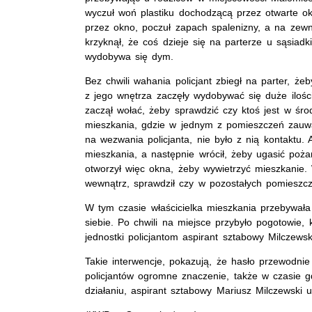
wyczuł woń plastiku dochodzącą przez otwarte o
przez okno, poczuł zapach spalenizny, a na zewn
krzyknął, że coś dzieje się na parterze u sąsiadk
wydobywa się dym.
Bez chwili wahania policjant zbiegł na parter, że
z jego wnętrza zaczęły wydobywać się duże ilości
zaczął wołać, żeby sprawdzić czy ktoś jest w śr
mieszkania, gdzie w jednym z pomieszczeń zauwa
na wezwania policjanta, nie było z nią kontaktu. 
mieszkania, a następnie wrócił, żeby ugasić poża
otworzył więc okna, żeby wywietrzyć mieszkanie.
wewnątrz, sprawdził czy w pozostałych pomieszc
W tym czasie właścicielka mieszkania przebywała
siebie. Po chwili na miejsce przybyło pogotowie, k
jednostki policjantom aspirant sztabowy Milczews
Takie interwencje, pokazują, że hasło przewodni
policjantów ogromne znaczenie, także w czasie 
działaniu, aspirant sztabowy Mariusz Milczewski 