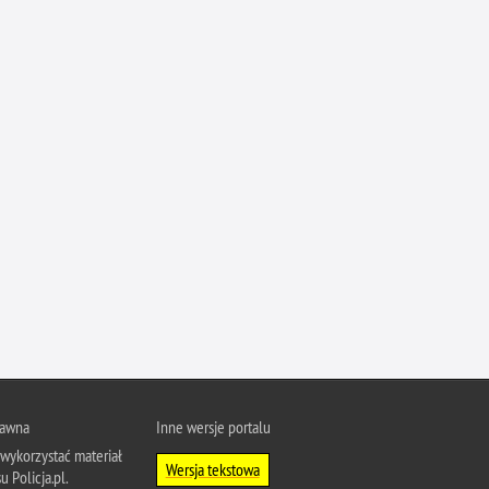
Ofiarni i odważni
Opinia publiczna
Oszustwa
Pedofilia, pornografia dziecięca
Piractwo przemysłowe
Podrabianie znaków towarowych
Pogryzienia przez psy
Polemiki i sprostowania
Policja inaczej
Policjant z pasją
Porwania
Pożary i podpalenia
rawna
Inne wersje portalu
Pranie brudnych pieniędzy
wykorzystać materiał
Wersja tekstowa
Prawa człowieka
u Policja.pl.