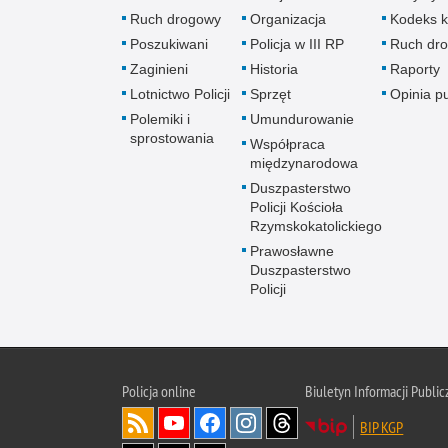
Ruch drogowy
Organizacja
Kodeks k
Poszukiwani
Policja w III RP
Ruch dr
Zaginieni
Historia
Raporty
Lotnictwo Policji
Sprzęt
Opinia p
Polemiki i
Umundurowanie
sprostowania
Współpraca
międzynarodowa
Duszpasterstwo
Policji Kościoła
Rzymskokatolickiego
Prawosławne
Duszpasterstwo
Policji
Policja
online
Biuletyn Informacji Public
BIP KGP