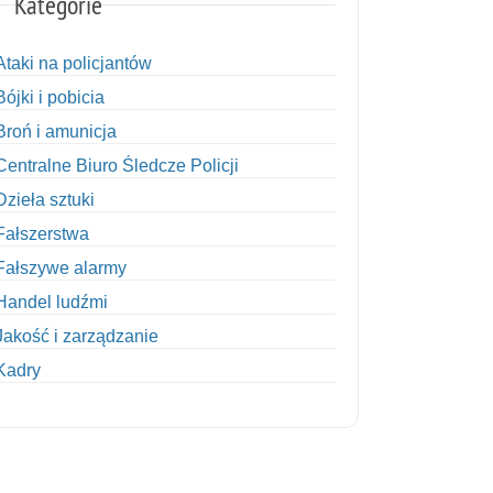
Kategorie
Ataki na policjantów
Bójki i pobicia
Broń i amunicja
Centralne Biuro Śledcze Policji
Dzieła sztuki
Fałszerstwa
Fałszywe alarmy
Handel ludźmi
Jakość i zarządzanie
Kadry
Kobiety w Policji
Korupcja
Kradzież