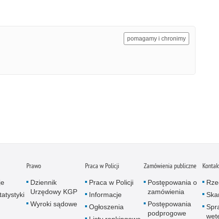
pomagamy i chronimy
Prawo
Praca w Policji
Zamówienia publiczne
Kontak
je
Dziennik
Praca w Policji
Postępowania o
Rze
Urzędowy KGP
zamówienia
atystyki
Informacje
Skar
Wyroki sądowe
Postępowania
Ogłoszenia
Spr
podprogowe
wet