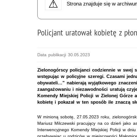
Strona znajduje się w archiwu
Policjant uratował kobietę z pło
Data publikacji 30.05.2023
Zielonogórscy policjanci codziennie w swej s
wstępując w policyjne szeregi. Czasami jed
obywateli…” nabierają wyjątkowego znaczeni
zaangażowaniu i niezawodności uratują czyj
Komendy Miejskiej Policji w Zielonej Górze 
kobietę i pokazał w ten sposób ile znaczą 
W minioną sobotę, 27.05.2023 roku, zielonogórski
Mariusz Milczewski pracujący na co dzień jako a
Interwencyjnego Komendy Miejskiej Policji w dni
przebywając u rodziców w miejscowości Małomic