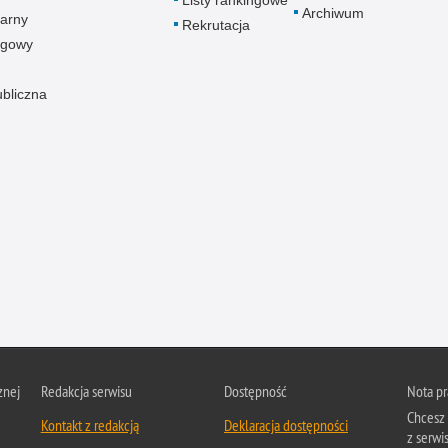
Listy rankingowe
Archiwum
arny
Rekrutacja
ogowy
ubliczna
znej
Redakcja serwisu
Dostępność
Nota p
Chcesz 
Kontakt z redakcją
Deklaracja dostępności
z serwis