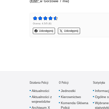
(
KWP
w Gorzowie / mw)
Ocena: 4.5/5 (6)
Udostępnij
Udostępnij
Działania Policji
O Policji
Statystyka
Aktualności
Jednostki
Informac
Aktualności z
Kierownictwo
Ogólne st
województw
Komenda Główna
Wybrane
Archiwum X
Policji
statystyki