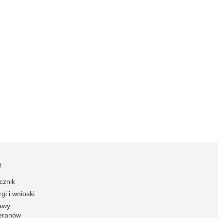
Kradzieże z włamaniem
Kultura
Logistyka, wyposażenie
Materiały wybuchowe
Nagrodzeni policjanci
Napady na banki
Napady na taksówkarzy
Napady na tiry
Nielegalny handel farmaceutykami
Nietrzeźwi kierujący
Nietrzeźwi opiekunowie
t
Nietrzeźwi pracownicy
cznik
Niszczenie mienia
gi i wnioski
Nowoczesne technologie w pracy Policji
awy
eranów
Odpowiedzialność majątkowa Policji