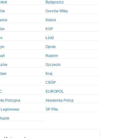
ystok
Bydgoszcz
ńsk
Gorzów Wlkp.
wice
Kielce
ków
KSP
in
Łódź
tyn
Opole
nań
Radom
szów
Szczecin
cław
Kraj
CBŚP
C
EUROPOL
ta Policyjna
Akademia Policji
 Legionowo
SP Piła
łupsk