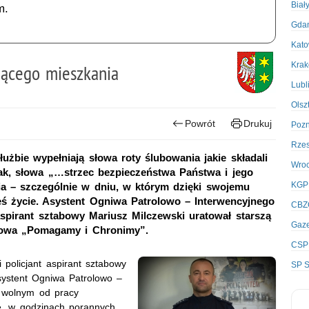
Biał
m.
Gda
Kato
Kra
nącego mieszkania
Lubl
Olsz
Powrót
Drukuj
Poz
Rze
łużbie wypełniają słowa roty ślubowania jakie składali
Wro
nak, słowa „…strzec bezpieczeństwa Państwa i jego
KGP
a – szczególnie w dniu, w którym dzięki swojemu
eś życie. Asystent Ogniwa Patrolowo – Interwencyjnego
CBZ
aspirant sztabowy Mariusz Milczewski uratował starszą
Gaze
słowa „Pomagamy i Chronimy”.
CSP
 policjant aspirant sztabowy
SP S
systent Ogniwa Patrolowo –
u wolnym od pracy
e, w godzinach porannych