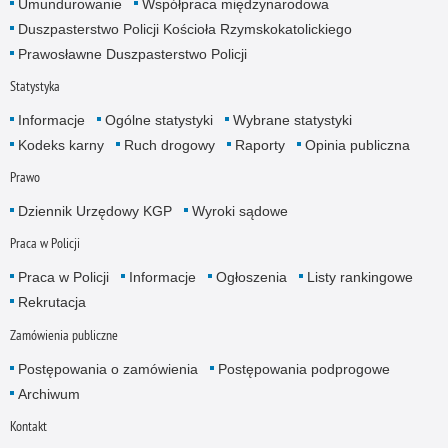
Umundurowanie
Współpraca międzynarodowa
Duszpasterstwo Policji Kościoła Rzymskokatolickiego
Prawosławne Duszpasterstwo Policji
Statystyka
Informacje
Ogólne statystyki
Wybrane statystyki
Kodeks karny
Ruch drogowy
Raporty
Opinia publiczna
Prawo
Dziennik Urzędowy KGP
Wyroki sądowe
Praca w Policji
Praca w Policji
Informacje
Ogłoszenia
Listy rankingowe
Rekrutacja
Zamówienia publiczne
Postępowania o zamówienia
Postępowania podprogowe
Archiwum
Kontakt