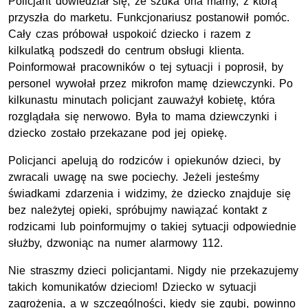
Policjant dowiedział się, że szuka ona mamy, z którą
przyszła do marketu. Funkcjonariusz postanowił pomóc.
Cały czas próbował uspokoić dziecko i razem z
kilkulatką podszedł do centrum obsługi klienta.
Poinformował pracowników o tej sytuacji i poprosił, by
personel wywołał przez mikrofon mamę dziewczynki. Po
kilkunastu minutach policjant zauważył kobietę, która
rozglądała się nerwowo. Była to mama dziewczynki i
dziecko zostało przekazane pod jej opiekę.
Policjanci apelują do rodziców i opiekunów dzieci, by
zwracali uwagę na swe pociechy. Jeżeli jesteśmy
świadkami zdarzenia i widzimy, że dziecko znajduje się
bez należytej opieki, spróbujmy nawiązać kontakt z
rodzicami lub poinformujmy o takiej sytuacji odpowiednie
służby, dzwoniąc na numer alarmowy 112.
Nie straszmy dzieci policjantami. Nigdy nie przekazujemy
takich komunikatów dzieciom! Dziecko w sytuacji
zagrożenia, a w szczególności, kiedy się zgubi, powinno