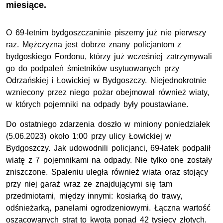
miesiące.
O 69-letnim bydgoszczaninie piszemy już nie pierwszy
raz. Mężczyzna jest dobrze znany policjantom z
bydgoskiego Fordonu, którzy już wcześniej zatrzymywali
go do podpaleń śmietników usytuowanych przy
Odrzańskiej i Łowickiej w Bydgoszczy. Niejednokrotnie
wzniecony przez niego pożar obejmował również wiaty,
w których pojemniki na odpady były poustawiane.
Do ostatniego zdarzenia doszło w miniony poniedziałek
(5.06.2023) około 1:00 przy ulicy Łowickiej w
Bydgoszczy. Jak udowodnili policjanci, 69-latek podpalił
wiatę z 7 pojemnikami na odpady. Nie tylko one zostały
zniszczone. Spaleniu uległa również wiata oraz stojący
przy niej garaż wraz ze znajdującymi się tam
przedmiotami, między innymi: kosiarką do trawy,
odśnieżarką, panelami ogrodzeniowymi. Łączna wartość
oszacowanych strat to kwota ponad 42 tysięcy złotych.