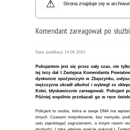
Strona znajduje się w archiwu
Komendant zareagował po służbie
Data publikacji 14.06.2023
Policjantem jest się przez cały czas, nie ty
tej tezy dał I Zastępca Komendanta Powiato
dyskoncie spożywczym w Zbąszynku, usłyszał
mężczyzna ukradł alkohol i wybiegł ze sklep
Kolei, błyskawicznie zareagowali. Policjant p
Później wspólnie przekazali go w ręce świebo
Policjant to osoba, która w swoje DNA ma wpis
innych. Czasami instynktownie, bez namysłu, pod
celu zapobiegać zagrożeniem, a innym razem rea
dochodzi. I taką właśnie reakcje pokazał I Zast