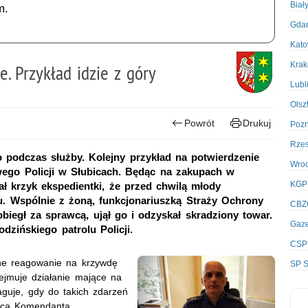
Biał
m.
Gda
Kato
Kra
. Przykład idzie z góry
Lubl
Olsz
Powrót
Drukuj
Poz
Rze
lko podczas służby. Kolejny przykład na potwierdzenie
Wro
wego Policji w Słubicach. Będąc na zakupach w
KGP
 krzyk ekspedientki, że przed chwilą młody
u. Wspólnie z żoną, funkcjonariuszką Straży Ochrony
CBZ
obiegł za sprawcą, ujął go i odzyskał skradziony towar.
Gaze
dzińskiego patrolu Policji.
CSP
ane reagowanie na krzywdę
SP S
ejmuje działanie mające na
guje, gdy do takich zdarzeń
ępca Komendanta