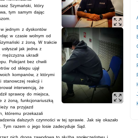
kasz Szymański, który
 bywa, tym samym dając
szom.
0 w jednym z dyskontów
ędąc w czasie wolnym od
Szymański z żoną. W trakcie
usłyszał jak jedna z
dy mężczyzna ukradł
u. Policjant bez chwili
etrów od sklepu ujął
swoich kompanów, z którymi
 stanowczej reakcji i
erował interwencją, że
dził sprawcę do miejsca,
e z żoną, funkcjonariuszką
ieży na przyjazd
, któremu przekazali
adzenia dalszych czynności w tej sprawie. Jak się okazało
ka. Tym razem o jego losie zadecyduje Sąd.
 przez nich droga zawodowa to służba społeczeństwu i