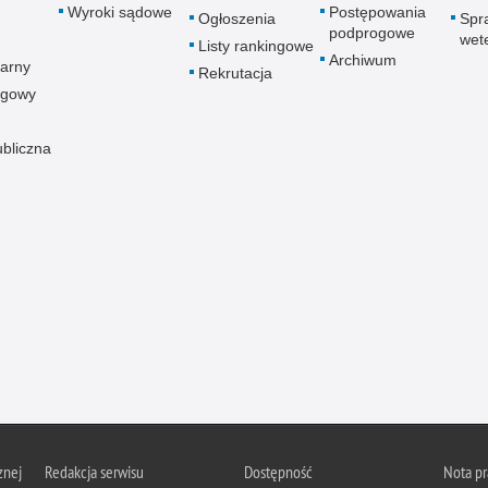
Wyroki sądowe
Postępowania
Ogłoszenia
Spr
podprogowe
wet
Listy rankingowe
Archiwum
arny
Rekrutacja
ogowy
ubliczna
znej
Redakcja serwisu
Dostępność
Nota p