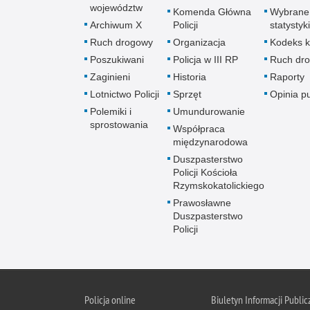
województw
Komenda Główna
Wybrane
Archiwum X
Policji
statystyki
Ruch drogowy
Organizacja
Kodeks k
Poszukiwani
Policja w III RP
Ruch dr
Zaginieni
Historia
Raporty
Lotnictwo Policji
Sprzęt
Opinia p
Polemiki i
Umundurowanie
sprostowania
Współpraca
międzynarodowa
Duszpasterstwo
Policji Kościoła
Rzymskokatolickiego
Prawosławne
Duszpasterstwo
Policji
Policja
online
Biuletyn Informacji Public