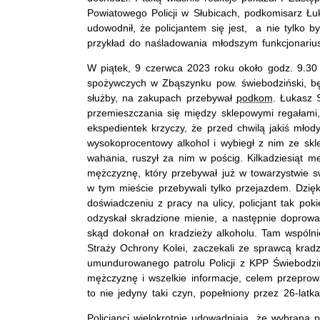
Powiatowego Policji w Słubicach, podkomisarz Łu
udowodnił, że policjantem się jest, a nie tylko
przykład do naśladowania młodszym funkcjonariu
W piątek, 9 czerwca 2023 roku około godz. 9.3
spożywczych w Zbąszynku pow. świebodziński, b
służby, na zakupach przebywał
podkom
. Łukasz 
przemieszczania się między sklepowymi regałami, 
ekspedientek krzyczy, że przed chwilą jakiś mło
wysokoprocentowy alkohol i wybiegł z nim ze sklep
wahania, ruszył za nim w pościg. Kilkadziesiąt m
mężczyznę, który przebywał już w towarzystwie 
w tym mieście przebywali tylko przejazdem. Dzięki
doświadczeniu z pracy na ulicy, policjant tak poki
odzyskał skradzione mienie, a następnie doprowa
skąd dokonał on kradzieży alkoholu. Tam wspólni
Straży Ochrony Kolei, zaczekali ze sprawcą kradz
umundurowanego patrolu Policji z KPP Świebodzin
mężczyznę i wszelkie informacje, celem przeprow
to nie jedyny taki czyn, popełniony przez 26-lat
Policjanci wielokrotnie udowadniają, że wybrana