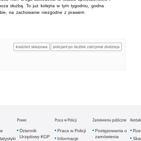
poza służbą. To już kolejna w tym tygodniu, godna
użbie, na zachowanie niezgodne z prawem.
kradzież sklepowa
policjant po służbie zatrzymał złodzieja
Prawo
Praca w Policji
Zamówienia publiczne
Kontak
je
Dziennik
Praca w Policji
Postępowania o
Rze
Urzędowy KGP
zamówienia
atystyki
Informacje
Skar