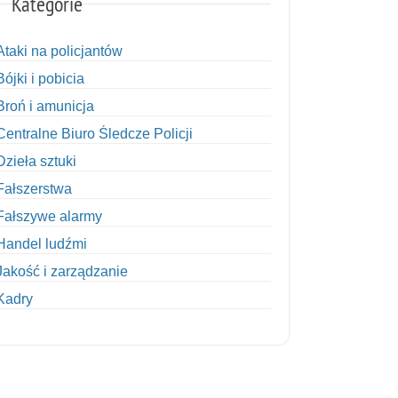
Kategorie
Ataki na policjantów
Bójki i pobicia
Broń i amunicja
Centralne Biuro Śledcze Policji
Dzieła sztuki
Fałszerstwa
Fałszywe alarmy
Handel ludźmi
Jakość i zarządzanie
Kadry
Kobiety w Policji
Korupcja
Kradzież