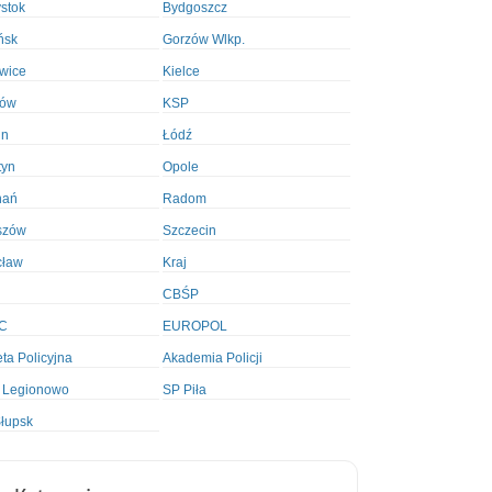
ystok
Bydgoszcz
ńsk
Gorzów Wlkp.
wice
Kielce
ków
KSP
in
Łódź
tyn
Opole
nań
Radom
szów
Szczecin
cław
Kraj
CBŚP
C
EUROPOL
ta Policyjna
Akademia Policji
 Legionowo
SP Piła
łupsk