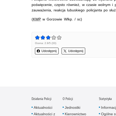
poświęcenie, często również, w czasie wolnym i 
zauważenia, reakcja lubuskiego policjanta po sł
(
KWP
w Gorzowie Wlkp. / sc)
Ocena: 2.9/5 (33)
Udostępnij
Udostępnij
Działania Policji
O Policji
Statystyka
Aktualności
Jednostki
Informac
Aktualności z
Kierownictwo
Ogólne st