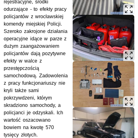
rejestracyjne, środki
odurzające - to efekty pracy
policjantów z wrocławskiej
komendy miejskiej Policji.
Szeroko zakrojone działania
operacyjne idące w parze z
dużym zaangażowaniem
policjantów dają pozytywne
efekty w walce z
przestępczością
samochodową. Zadowolenia
z pracy funkcjonariuszy nie
kryli także sami
pokrzywdzeni, którym
skradziono samochody, a
policjanci je odzyskali. Ich
wartość oszacowano
bowiem na kwotę 570
tysięcy złotych.