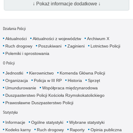
↓ Pokaż informacje dodatkowe ↓
Działania Policji
Aktualności
Aktualności z województw
Archiwum X
Ruch drogowy
Poszukiwani
Zaginieni
Lotnictwo Policji
Polemiki i sprostowania
O Policji
Jednostki
Kierownictwo
Komenda Główna Policji
Organizacja
Policja w III RP
Historia
Sprzęt
Umundurowanie
Współpraca międzynarodowa
Duszpasterstwo Policji Kościoła Rzymskokatolickiego
Prawosławne Duszpasterstwo Policji
Statystyka
Informacje
Ogólne statystyki
Wybrane statystyki
Kodeks karny
Ruch drogowy
Raporty
Opinia publiczna