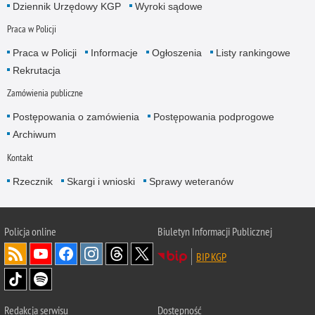
Dziennik Urzędowy KGP
Wyroki sądowe
Praca w Policji
Praca w Policji
Informacje
Ogłoszenia
Listy rankingowe
Rekrutacja
Zamówienia publiczne
Postępowania o zamówienia
Postępowania podprogowe
Archiwum
Kontakt
Rzecznik
Skargi i wnioski
Sprawy weteranów
Policja
online
Biuletyn Informacji Publicznej
BIP KGP
Redakcja serwisu
Dostępność