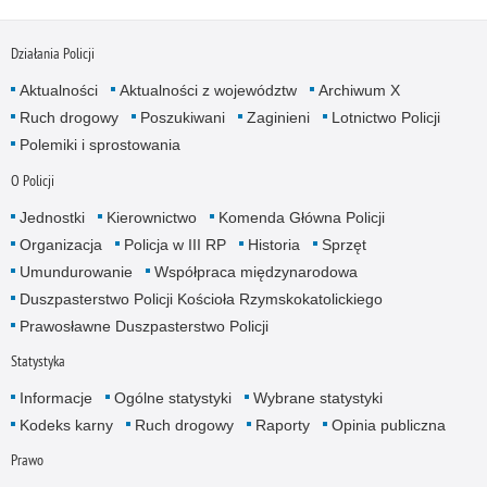
Działania Policji
Aktualności
Aktualności z województw
Archiwum X
Ruch drogowy
Poszukiwani
Zaginieni
Lotnictwo Policji
Polemiki i sprostowania
O Policji
Jednostki
Kierownictwo
Komenda Główna Policji
Organizacja
Policja w III RP
Historia
Sprzęt
Umundurowanie
Współpraca międzynarodowa
Duszpasterstwo Policji Kościoła Rzymskokatolickiego
Prawosławne Duszpasterstwo Policji
Statystyka
Informacje
Ogólne statystyki
Wybrane statystyki
Kodeks karny
Ruch drogowy
Raporty
Opinia publiczna
Prawo