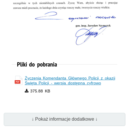
Pliki do pobrania
Życzenia Komendanta Głównego Policji z okazji
Święta Policji - wersja dostępna cyfrowo
375.88 KB
↓ Pokaż informacje dodatkowe ↓