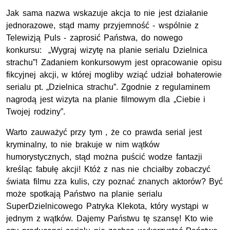
Jak sama nazwa wskazuje akcja to nie jest działanie
jednorazowe, stąd mamy przyjemność - wspólnie z
Telewizją Puls - zaprosić Państwa, do nowego
konkursu: „Wygraj wizytę na planie serialu Dzielnica
strachu”! Zadaniem konkursowym jest opracowanie opisu
fikcyjnej akcji, w której mogliby wziąć udział bohaterowie
serialu pt. „Dzielnica strachu”. Zgodnie z regulaminem
nagrodą jest wizyta na planie filmowym dla „Ciebie i
Twojej rodziny”.
Warto zauważyć przy tym , że co prawda serial jest
kryminalny, to nie brakuje w nim wątków
humorystycznych, stąd można puścić wodze fantazji
kreśląc fabułę akcji! Któż z nas nie chciałby zobaczyć
świata filmu zza kulis, czy poznać znanych aktorów? Być
może spotkają Państwo na planie serialu
SuperDzielnicowego Patryka Klekota, który wystąpi w
jednym z wątków. Dajemy Państwu tę szansę! Kto wie