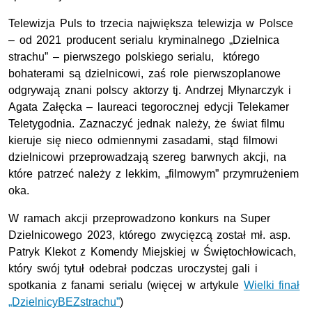
Telewizja Puls to trzecia największa telewizja w Polsce
– od 2021 producent serialu kryminalnego „Dzielnica
strachu” – pierwszego polskiego serialu, którego
bohaterami są dzielnicowi, zaś role pierwszoplanowe
odgrywają znani polscy aktorzy tj. Andrzej Młynarczyk i
Agata Załęcka – laureaci tegorocznej edycji Telekamer
Teletygodnia. Zaznaczyć jednak należy, że świat filmu
kieruje się nieco odmiennymi zasadami, stąd filmowi
dzielnicowi przeprowadzają szereg barwnych akcji, na
które patrzeć należy z lekkim, „filmowym” przymrużeniem
oka.
W ramach akcji przeprowadzono konkurs na Super
Dzielnicowego 2023, którego zwycięzcą został
mł. asp.
Patryk Klekot z Komendy Miejskiej w Świętochłowicach,
który swój tytuł odebrał podczas uroczystej gali i
spotkania z fanami serialu (więcej w artykule
Wielki finał
„DzielnicyBEZstrachu”
)