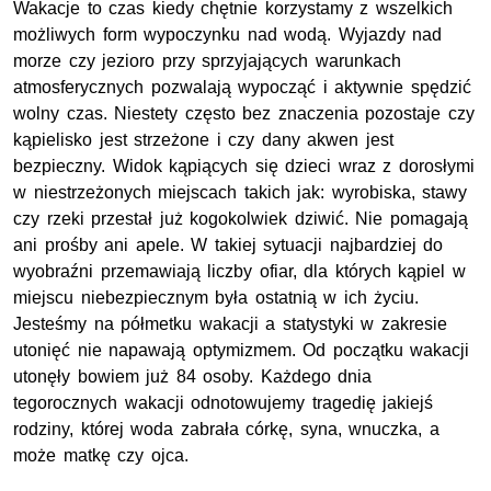
Wakacje to czas kiedy chętnie korzystamy z wszelkich
możliwych form wypoczynku nad wodą. Wyjazdy nad
morze czy jezioro przy sprzyjających warunkach
atmosferycznych pozwalają wypocząć i aktywnie spędzić
wolny czas. Niestety często bez znaczenia pozostaje czy
kąpielisko jest strzeżone i czy dany akwen jest
bezpieczny. Widok kąpiących się dzieci wraz z dorosłymi
w niestrzeżonych miejscach takich jak: wyrobiska, stawy
czy rzeki przestał już kogokolwiek dziwić. Nie pomagają
ani prośby ani apele. W takiej sytuacji najbardziej do
wyobraźni przemawiają liczby ofiar, dla których kąpiel w
miejscu niebezpiecznym była ostatnią w ich życiu.
Jesteśmy na półmetku wakacji a statystyki w zakresie
utonięć nie napawają optymizmem. Od początku wakacji
utonęły bowiem już 84 osoby. Każdego dnia
tegorocznych wakacji odnotowujemy tragedię jakiejś
rodziny, której woda zabrała córkę, syna, wnuczka, a
może matkę czy ojca.