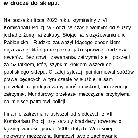
w drodze do sklepu.
Na początku lipca 2023 roku, kryminalny z VII
Komisariatu Policji w Łodzi, w czasie wolnym od służby
jechał z żoną na zakupy. Stojąc na skrzyżowaniu ulic
Pabianicka i Rudzka zauważył idącego chodnikiem
mężczyznę, którego rozpoznał jako sprawcę kradzieży
rowerów. Bez chwili zawahania, zatrzymał się i poszedł
za 52-latkiem, który szybkim krokiem wszedł do
pobliskiego sklepu. O całej sytuacji poinformował stróżów
prawa będących w tym czasie w służbie, a sam
poczekał aż podejrzewany opuści dyskont, po czym go
zatrzymał. Mundurowy przekazał mężczyznę przybyłemu
na miejsce patrolowi policji.
Finalnie zatrzymany usłyszał od śledczych z VII
Komisariatu Policji trzy zarzuty kradzieży rowerów o
łącznej wartości ponad 5000 złotych. Wcześniej
notowany mężczyzna tłumaczył swoje zachowanie