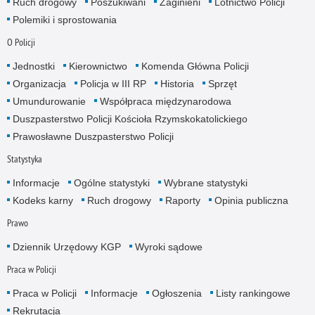
Ruch drogowy
Poszukiwani
Zaginieni
Lotnictwo Policji
Polemiki i sprostowania
O Policji
Jednostki
Kierownictwo
Komenda Główna Policji
Organizacja
Policja w III RP
Historia
Sprzęt
Umundurowanie
Współpraca międzynarodowa
Duszpasterstwo Policji Kościoła Rzymskokatolickiego
Prawosławne Duszpasterstwo Policji
Statystyka
Informacje
Ogólne statystyki
Wybrane statystyki
Kodeks karny
Ruch drogowy
Raporty
Opinia publiczna
Prawo
Dziennik Urzędowy KGP
Wyroki sądowe
Praca w Policji
Praca w Policji
Informacje
Ogłoszenia
Listy rankingowe
Rekrutacja