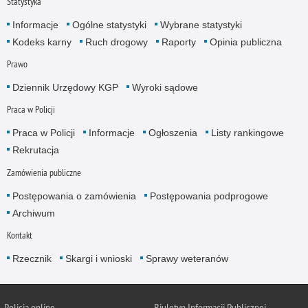
Statystyka
Informacje
Ogólne statystyki
Wybrane statystyki
Kodeks karny
Ruch drogowy
Raporty
Opinia publiczna
Prawo
Dziennik Urzędowy KGP
Wyroki sądowe
Praca w Policji
Praca w Policji
Informacje
Ogłoszenia
Listy rankingowe
Rekrutacja
Zamówienia publiczne
Postępowania o zamówienia
Postępowania podprogowe
Archiwum
Kontakt
Rzecznik
Skargi i wnioski
Sprawy weteranów
Policja
online
Biuletyn Informacji Publicznej