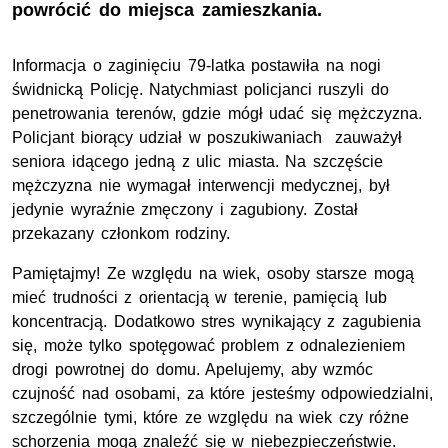
powrócić do miejsca zamieszkania.
Informacja o zaginięciu 79-latka postawiła na nogi
świdnicką Policję. Natychmiast policjanci ruszyli do
penetrowania terenów, gdzie mógł udać się mężczyzna.
Policjant biorący udział w poszukiwaniach zauważył
seniora idącego jedną z ulic miasta. Na szczęście
mężczyzna nie wymagał interwencji medycznej, był
jedynie wyraźnie zmęczony i zagubiony. Został
przekazany członkom rodziny.
Pamiętajmy! Ze względu na wiek, osoby starsze mogą
mieć trudności z orientacją w terenie, pamięcią lub
koncentracją. Dodatkowo stres wynikający z zagubienia
się, może tylko spotęgować problem z odnalezieniem
drogi powrotnej do domu. Apelujemy, aby wzmóc
czujność nad osobami, za które jesteśmy odpowiedzialni,
szczególnie tymi, które ze względu na wiek czy różne
schorzenia mogą znaleźć się w niebezpieczeństwie.