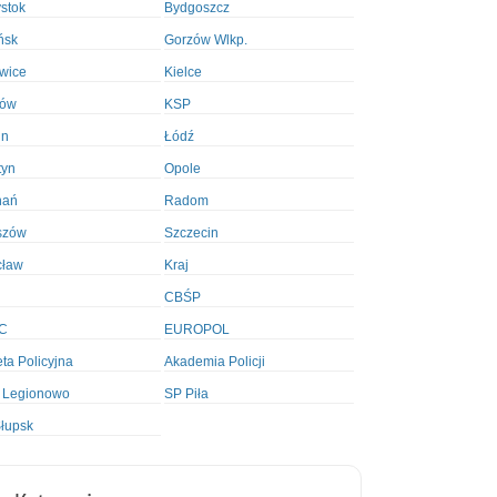
ystok
Bydgoszcz
ńsk
Gorzów Wlkp.
wice
Kielce
ków
KSP
in
Łódź
tyn
Opole
nań
Radom
szów
Szczecin
cław
Kraj
CBŚP
C
EUROPOL
ta Policyjna
Akademia Policji
 Legionowo
SP Piła
łupsk