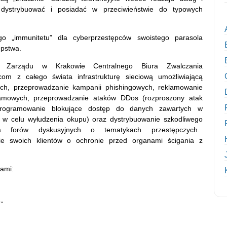
, dystrybuować i posiadać w przeciwieństwie do typowych
 „immunitetu” dla cyberprzestępców swoistego parasola
ępstwa.
z Zarządu w Krakowie Centralnego Biura Zwalczania
com z całego świata infrastrukturę sieciową umożliwiającą
wych, przeprowadzanie kampanii phishingowych, reklamowanie
spamowych, przeprowadzanie ataków DDos (rozproszony atak
rogramowanie blokujące dostęp do danych zawartych w
 w celu wyłudzenia okupu) oraz dystrybuowanie szkodliwego
 forów dyskusyjnych o tematykach przestępczych.
nie swoich klientów o ochronie przed organami ścigania z
łami:
”