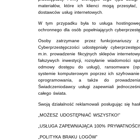
materiałów, które ich klienci mogą przesyłać
dostawców usług internetowych.
W tym przypadku była to usługa hostingowego
ochronnego dla osób popełniających cyberprzest
Osoby zatrzymane przez funkcjonariuszy 
Cyberprzestępczości udostępniały cyberprzestęp
m.in. prowadzenie fikcyjnych sklepów interneto
fałszywych inwestycji, rozsyłanie wiadomości 
odmowy dostępu do usługi), ransomware (op
systemie komputerowym poprzez ich szyfrowanie
oprogramowania, a także do prowadzenia
Świadczeniodawcy usługi zapewniali jednocześ
całego świata.
Swoją działalność reklamowali posługując się has
„MOŻESZ UDOSTĘPNIAĆ WSZYSTKO!”
„USŁUGA ZAPEWNIAJĄCA 100% PRYWATNOŚCI!
„POLITYKA BRAKU LOGÓW”