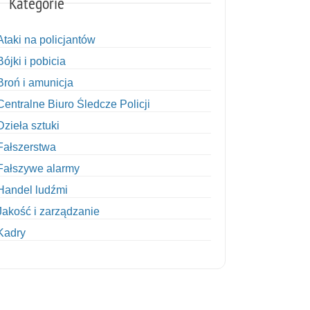
Kategorie
Ataki na policjantów
Bójki i pobicia
Broń i amunicja
Centralne Biuro Śledcze Policji
Dzieła sztuki
Fałszerstwa
Fałszywe alarmy
Handel ludźmi
Jakość i zarządzanie
Kadry
Kobiety w Policji
Korupcja
Kradzież