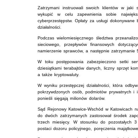
Zatrzymani instruowali swoich klientów w jaki
wykupić w celu zapewnienia sobie najwięks
cyberprzestępstw. Opłaty za usługi dokonywane by
działalności.
Podczas wielomiesięcznego śledztwa przeanali
sieciowego, przepływów finansowych dotyczący
namierzenie sprawców, a następnie zatrzymanie 
W toku postępowania zabezpieczono setki ser
dziesiątkami terabajtów danych, liczny sprzęt ko
a także kryptowaluty.
W wyniku przestępczej działalności, która odb
pokrzywdzonych osób, podmiotów prywatnych i inst
ponieśli sięgają milionów dolarów.
Sąd Rejonowy Katowice-Wschód w Katowicach na
do dwóch zatrzymanych zastosował środek zapo
trzech miesięcy. W stosunku do pozostałych 
postaci dozoru policyjnego, poręczenia majątkow