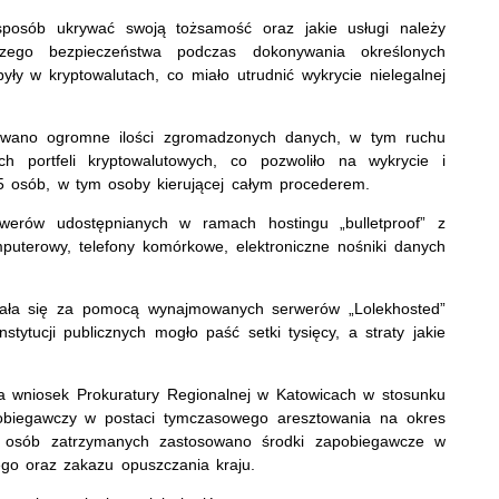
 sposób ukrywać swoją tożsamość oraz jakie usługi należy
zego bezpieczeństwa podczas dokonywania określonych
ły w kryptowalutach, co miało utrudnić wykrycie nielegalnej
zowano ogromne ilości zgromadzonych danych, w tym ruchu
ch portfeli kryptowalutowych, co pozwoliło na wykrycie i
5 osób, w tym osoby kierującej całym procederem.
werów udostępnianych w ramach hostingu „bulletproof” z
mputerowy, telefony komórkowe, elektroniczne nośniki danych
ywała się za pomocą wynajmowanych serwerów „Lolekhosted”
ytucji publicznych mogło paść setki tysięcy, a straty jakie
 wniosek Prokuratury Regionalnej w Katowicach w stosunku
biegawczy w postaci tymczasowego aresztowania na okres
3 osób zatrzymanych zastosowano środki zapobiegawcze w
ego oraz zakazu opuszczania kraju.