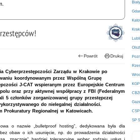
Biał
m.
Gda
Kato
Kra
przestępców!
Lubl
Olsz
Powrót
Drukuj
Poz
Rze
nia Cyberprzestępczości Zarządu w Krakowie po
Wro
owaniu koordynowanym przez Wspólną Grupę
KGP
tępczości J-CAT wspieranym przez Europejskie Centrum
opolu oraz przy aktywnej współpracy z FBI (Federalnym
CBZ
ali 5 członków zorganizowanej grupy przestępczej
Gaze
ykorzystywanego do nielegalnej działalności.
 Prokuratury Regionalnej w Katowicach.
CSP
SP S
owa o nazwie „bulletproof hosting”, dedykowana była dla
 bez obaw o ich usunięcie, np. do prowadzenia działalności
 są „znacznie” bardziej tolerancyjne wobec rodzaju usług i