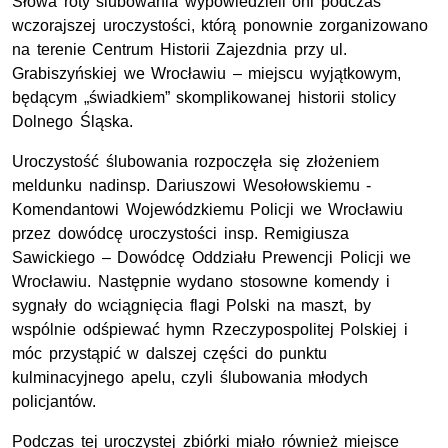
Słowa roty ślubowania wypowiedzieli oni podczas
wczorajszej uroczystości, którą ponownie zorganizowano
na terenie Centrum Historii Zajezdnia przy ul.
Grabiszyńskiej we Wrocławiu – miejscu wyjątkowym,
będącym „świadkiem” skomplikowanej historii stolicy
Dolnego Śląska.
Uroczystość ślubowania rozpoczęła się złożeniem
meldunku
nadinsp.
Dariuszowi Wesołowskiemu -
Komendantowi Wojewódzkiemu Policji we Wrocławiu
przez dowódcę uroczystości insp. Remigiusza
Sawickiego – Dowódcę Oddziału Prewencji Policji we
Wrocławiu. Następnie wydano stosowne komendy i
sygnały do wciągnięcia flagi Polski na maszt, by
wspólnie odśpiewać hymn Rzeczypospolitej Polskiej i
móc przystąpić w dalszej części do punktu
kulminacyjnego apelu, czyli ślubowania młodych
policjantów.
Podczas tej uroczystej zbiórki miało również miejsce