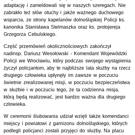
adaptację i zameldowali się w naszych szeregach. Nie
zabrakło też słów otuchy i jakże ważnego duchowego
wsparcia, ze strony kapelanów dolnośląskiej Policji
ks.
kanonika Stanisława Stelmaszka oraz
ks.
protojereja
Grzegorza Cebulskiego.
Część przemówień okolicznościowych zakończył
nadinsp.
Dariusz Wesołowski - Komendant Wojewódzki
Policji we Wrocławiu, który podczas swojego wystąpienia
życzył policjantom, aby te najbliższe lata służby na rzecz
drugiego człowieka upłynęły im zawsze w poczuciu
świetnie zrealizowanej misji, w poczuciu bezpieczeństwa
w służbie i w poczuciu tego, że ta codzienna misja,
którą będą realizować, jest bardzo ważna dla drugiego
człowieka.
W ceremonii ślubowania udział wzięli także komendanci
miejscy i powiatowi z garnizonu dolnośląskiego, których
podlegli policjanci zostali przyjęci do służby. Na placu