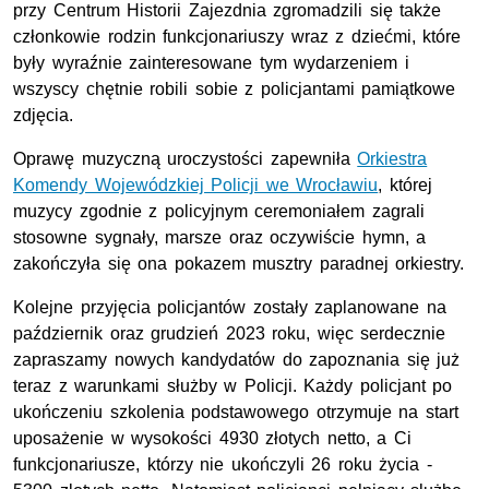
przy Centrum Historii Zajezdnia zgromadzili się także
członkowie rodzin funkcjonariuszy wraz z dziećmi, które
były wyraźnie zainteresowane tym wydarzeniem i
wszyscy chętnie robili sobie z policjantami pamiątkowe
zdjęcia.
Oprawę muzyczną uroczystości zapewniła
Orkiestra
Komendy Wojewódzkiej Policji we Wrocławiu
, której
muzycy zgodnie z policyjnym ceremoniałem zagrali
stosowne sygnały, marsze oraz oczywiście hymn, a
zakończyła się ona pokazem musztry paradnej orkiestry.
Kolejne przyjęcia policjantów zostały zaplanowane na
październik oraz grudzień 2023 roku, więc serdecznie
zapraszamy nowych kandydatów do zapoznania się już
teraz z warunkami służby w Policji. Każdy policjant po
ukończeniu szkolenia podstawowego otrzymuje na start
uposażenie w wysokości 4930 złotych netto, a Ci
funkcjonariusze, którzy nie ukończyli 26 roku życia -