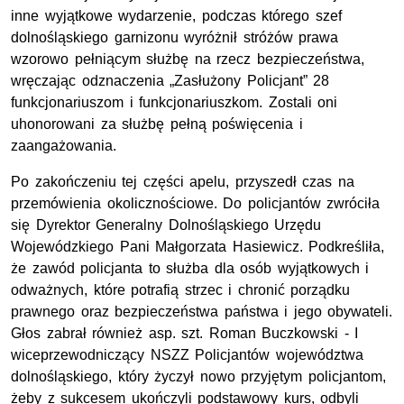
inne wyjątkowe wydarzenie, podczas którego szef
dolnośląskiego garnizonu wyróżnił stróżów prawa
wzorowo pełniącym służbę na rzecz bezpieczeństwa,
wręczając odznaczenia „Zasłużony Policjant” 28
funkcjonariuszom i funkcjonariuszkom. Zostali oni
uhonorowani za służbę pełną poświęcenia i
zaangażowania.
Po zakończeniu tej części apelu, przyszedł czas na
przemówienia okolicznościowe. Do policjantów zwróciła
się Dyrektor Generalny Dolnośląskiego Urzędu
Wojewódzkiego Pani Małgorzata Hasiewicz. Podkreśliła,
że zawód policjanta to służba dla osób wyjątkowych i
odważnych, które potrafią strzec i chronić porządku
prawnego oraz bezpieczeństwa państwa i jego obywateli.
Głos zabrał również
asp. szt.
Roman Buczkowski - I
wiceprzewodniczący
NSZZ
Policjantów województwa
dolnośląskiego, który życzył nowo przyjętym policjantom,
żeby z sukcesem ukończyli podstawowy kurs, odbyli