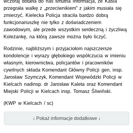
wczoraj dotarła do nas smutna informacja, że Kasia
przegrała walkę z „przeciwnikiem” z jakim musiała się
zmierzyć. Kielecka Policja straciła bardzo dobrą
funkcjonariuszkę nie tylko z doświadczeniem
zawodowym, ale przede wszystkim serdeczną i życzliwą
Koleżankę, na którą zawsze można było liczyć.
Rodzinie, najbliższym i przyjaciołom najszczersze
kondolencje i wyrazy głębokiego współczucia w imieniu
własnym, kierownictwa, policjantów i pracowników
cywilnych składa Komendant Główny Policji
gen. insp.
Jarosław Szymczyk, Komendant Wojewódzki Policji w
Kielcach
nadinsp. dr
Jarosław Kaleta oraz Komendant
Miejski Policji w Kielcach
insp.
Tomasz Śliwiński.
(
KWP
w Kielcach / sc)
↓ Pokaż informacje dodatkowe ↓