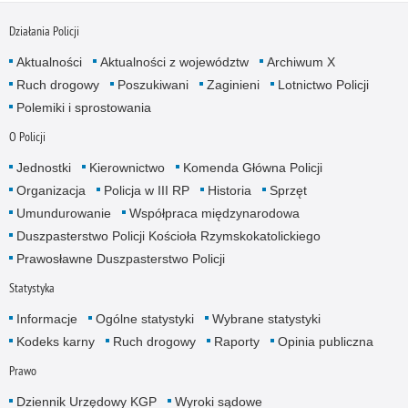
Działania Policji
Aktualności
Aktualności z województw
Archiwum X
Ruch drogowy
Poszukiwani
Zaginieni
Lotnictwo Policji
Polemiki i sprostowania
O Policji
Jednostki
Kierownictwo
Komenda Główna Policji
Organizacja
Policja w III RP
Historia
Sprzęt
Umundurowanie
Współpraca międzynarodowa
Duszpasterstwo Policji Kościoła Rzymskokatolickiego
Prawosławne Duszpasterstwo Policji
Statystyka
Informacje
Ogólne statystyki
Wybrane statystyki
Kodeks karny
Ruch drogowy
Raporty
Opinia publiczna
Prawo
Dziennik Urzędowy KGP
Wyroki sądowe