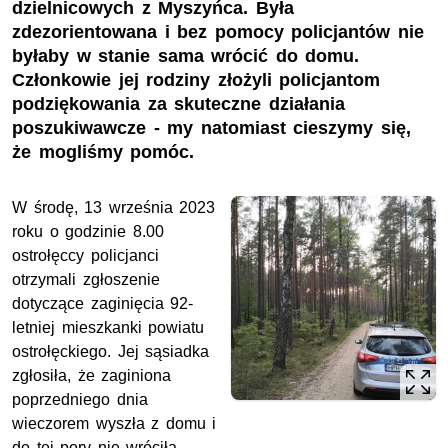
dzielnicowych z Myszyńca. Była
zdezorientowana i bez pomocy policjantów nie
byłaby w stanie sama wrócić do domu.
Członkowie jej rodziny złożyli policjantom
podziękowania za skuteczne działania
poszukiwawcze - my natomiast cieszymy się,
że mogliśmy pomóc.
W środę, 13 września 2023
roku o godzinie 8.00
ostrołęccy policjanci
otrzymali zgłoszenie
dotyczące zaginięcia 92-
letniej mieszkanki powiatu
ostrołęckiego. Jej sąsiadka
zgłosiła, że zaginiona
poprzedniego dnia
wieczorem wyszła z domu i
do tej pory nie wróciła.