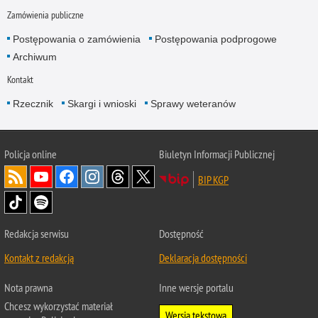
Zamówienia publiczne
Postępowania o zamówienia
Postępowania podprogowe
Archiwum
Kontakt
Rzecznik
Skargi i wnioski
Sprawy weteranów
Policja
online
Biuletyn Informacji Publicznej
BIP KGP
Redakcja serwisu
Dostępność
Kontakt z redakcją
Deklaracja dostępności
Nota prawna
Inne wersje portalu
Chcesz wykorzystać materiał
Wersja tekstowa