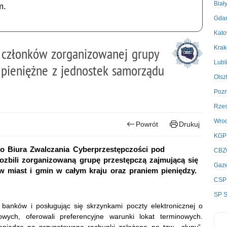
Biał
m.
Gda
Kato
Kra
 członków zorganizowanej grupy
Lubl
 pieniężne z jednostek samorządu
Olsz
Poz
Rze
Wro
Powrót
Drukuj
KGP
o Biura Zwalczania Cyberprzestępczości pod
CBZ
ozbili zorganizowaną grupę przestępczą zajmującą się
Gaze
 miast i gmin w całym kraju oraz praniem pieniędzy.
CSP
SP S
banków i posługując się skrzynkami poczty elektronicznej o
ch, oferowali preferencyjne warunki lokat terminowych.
eniądze na przygotowane rachunki założone na tzw. „słupy”.