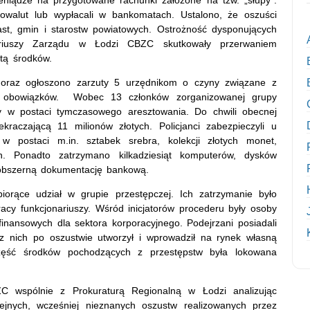
towalut lub wypłacali w bankomatach. Ustalono, że oszuści
st, gmin i starostw powiatowych. Ostrożność dysponujących
nariuszy Zarządu w Łodzi CBZC skutkowały przerwaniem
atą środków.
oraz ogłoszono zarzuty 5 urzędnikom o czyny związane z
em obowiązków. Wobec 13 członków zorganizowanej grupy
y w postaci tymczasowego aresztowania. Do chwili obecnej
raczającą 11 milionów złotych. Policjanci zabezpieczyli u
 postaci m.in. sztabek srebra, kolekcji złotych monet,
. Ponadto zatrzymano kilkadziesiąt komputerów, dysków
e obszerną dokumentację bankową.
biorące udział w grupie przestępczej. Ich zatrzymanie było
pracy funkcjonariuszy. Wśród inicjatorów procederu były osoby
inansowych dla sektora korporacyjnego. Podejrzani posiadali
z nich po oszustwie utworzył i wprowadził na rynek własną
część środków pochodzących z przestępstw była lokowana
 wspólnie z Prokuraturą Regionalną w Łodzi analizując
jnych, wcześniej nieznanych oszustw realizowanych przez