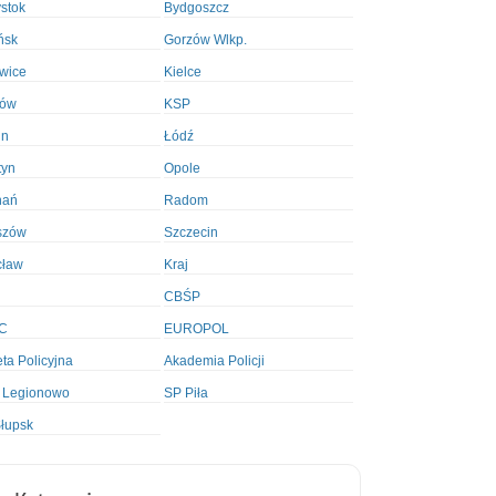
ystok
Bydgoszcz
ńsk
Gorzów Wlkp.
wice
Kielce
ków
KSP
in
Łódź
tyn
Opole
nań
Radom
szów
Szczecin
cław
Kraj
CBŚP
C
EUROPOL
ta Policyjna
Akademia Policji
 Legionowo
SP Piła
łupsk