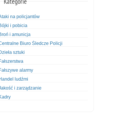
Kategorie
Ataki na policjantów
Bójki i pobicia
Broń i amunicja
Centralne Biuro Śledcze Policji
Dzieła sztuki
Fałszerstwa
Fałszywe alarmy
Handel ludźmi
Jakość i zarządzanie
Kadry
Kobiety w Policji
Korupcja
Kradzież