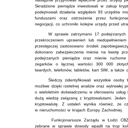
Skradzione pieniądze inwestowali w zakup kryp
podejmowali działania względem 93 urzędów mia
funduszami oraz ostrzeżenie przez funkcjo
negocjacji, co uchroniło kolejne urzędy przed utr
W sprawie zatrzymano 17 podejrzanych 
przekroczeniem uprawnień lub niedopełnieni
przestępczej zastosowano środek zapobiegawcz
dokonano zabezpieczenia mienia na kwotę przek
podejrzanych pieniądze oraz mienie ruchome w
zegarków o łącznej wartości 300 000 złotych
twardych, telefonów, tabletów, kart SIM, a takż
Śledczy zidentyfikowali wszystkie osoby 
możliwe dzięki rzetelnej analizie oraz wytrwałej 
o wieloletnim doświadczeniu w oferowaniu usług f
dużą wiedzę związaną z kryptowalutami. Jeden 
kryptowalutę. Z ustaleń wynika również, że 
w nieruchomości w krajach Europy Zachodniej.
Funkcjonariusze Zarządu w Łodzi CBZC
zebrane w sprawie dowody wpadli na trop kole