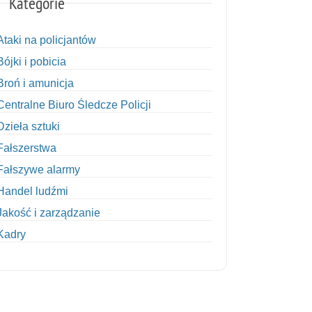
Kategorie
Ataki na policjantów
Bójki i pobicia
Broń i amunicja
Centralne Biuro Śledcze Policji
Dzieła sztuki
Fałszerstwa
Fałszywe alarmy
Handel ludźmi
Jakość i zarządzanie
Kadry
Kobiety w Policji
Korupcja
Kradzież