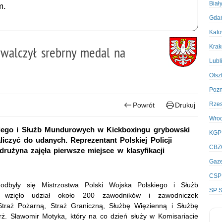
Biał
m.
Gda
Kato
Kra
ywalczył srebrny medal na
Lubl
Olsz
Poz
Rze
Powrót
Drukuj
Wro
kiego i Służb Mundurowych w Kickboxingu grybowski
KGP
liczyć do udanych. Reprezentant Polskiej Policji
CBZ
rużyna zajęła pierwsze miejsce w klasyfikacji
Gaze
CSP
dbyły się Mistrzostwa Polski Wojska Polskiego i Służb
SP S
i wzięło udział około 200 zawodników i zawodniczek
 Straż Pożarną, Straż Graniczną, Służbę Więzienną i Służbę
rż. Sławomir Motyka, który na co dzień służy w Komisariacie