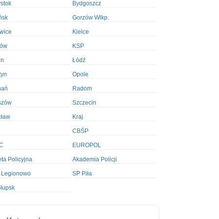
ystok
Bydgoszcz
ńsk
Gorzów Wlkp.
wice
Kielce
ków
KSP
in
Łódź
tyn
Opole
nań
Radom
szów
Szczecin
cław
Kraj
CBŚP
C
EUROPOL
ta Policyjna
Akademia Policji
 Legionowo
SP Piła
łupsk