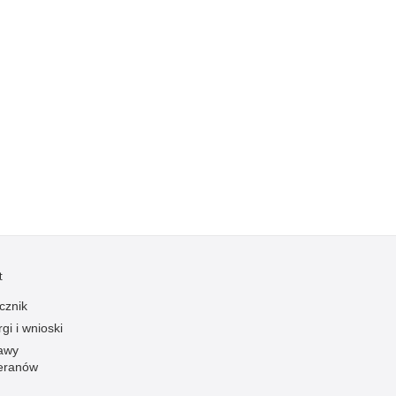
Profanacje, zbeszczeszczania
Profilaktyka
Przemoc domowa
Przemoc w szkole
Przemyt
Przestępczość alkoholowa
Przestępczość bankowa i kredytowa
Przestępczość cudzoziemców
Przestępczość farmaceutyczna
Przestępczość gospodarcza
t
Przestępczość internetowa
cznik
Przestępczość komputerowa
gi i wnioski
Przestępczość kryminalna
awy
eranów
Przestępczość międzynarodowa