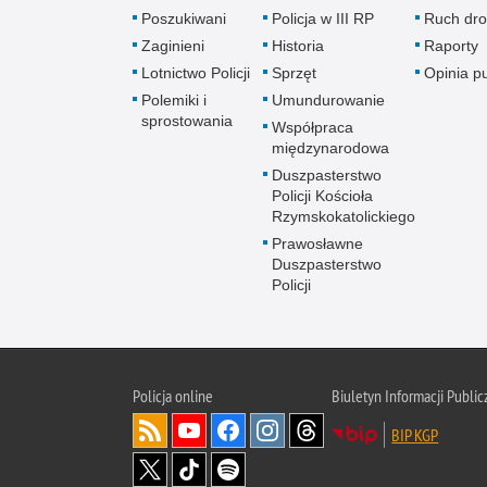
Poszukiwani
Policja w III RP
Ruch dr
Zaginieni
Historia
Raporty
Lotnictwo Policji
Sprzęt
Opinia p
Polemiki i
Umundurowanie
sprostowania
Współpraca
międzynarodowa
Duszpasterstwo
Policji Kościoła
Rzymskokatolickiego
Prawosławne
Duszpasterstwo
Policji
Policja
online
Biuletyn Informacji Public
BIP KGP