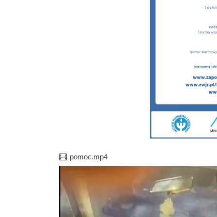
Film
pomoc.mp4