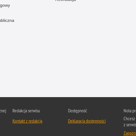
ogowy
ubliczna
znej
Redakcja serwisu
Dostępność
Nota p
Chcesz 
Kontakt z redakcją
Deklaracja dostępności
z serwis
Zapozna