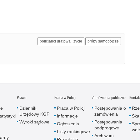
policjanci uratowali życie
próby samobójcze
Prawo
Praca w Policji
Zamówienia publiczne
Kontak
je
Dziennik
Praca w Policji
Postępowania o
Rze
Urzędowy KGP
zamówienia
atystyki
Informacje
Skar
Wyroki sądowe
Postępowania
Ogłoszenia
Spr
podprogowe
wet
Listy rankingowe
Archiwum
arny
Rekrutacja