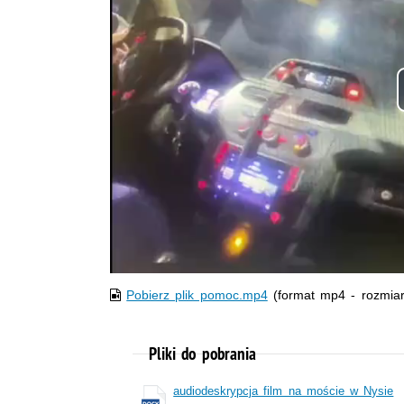
Pobierz plik pomoc.mp4
(format mp4 - rozmia
Pliki do pobrania
audiodeskrypcja film na moście w Nysie