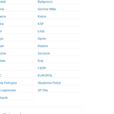
ystok
Bydgoszcz
ńsk
Gorzów Wlkp.
wice
Kielce
ków
KSP
in
Łódź
tyn
Opole
nań
Radom
szów
Szczecin
cław
Kraj
CBŚP
C
EUROPOL
ta Policyjna
Akademia Policji
 Legionowo
SP Piła
łupsk