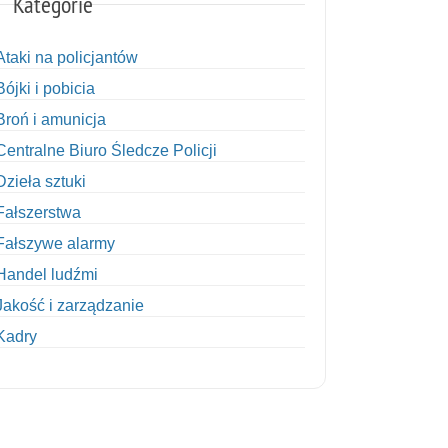
Kategorie
Ataki na policjantów
Bójki i pobicia
Broń i amunicja
Centralne Biuro Śledcze Policji
Dzieła sztuki
Fałszerstwa
Fałszywe alarmy
Handel ludźmi
Jakość i zarządzanie
Kadry
Kobiety w Policji
Korupcja
Kradzież