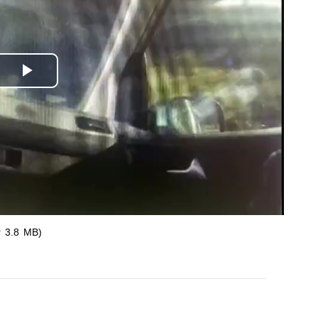
Odtwórz
wideo
r 3.8 MB)