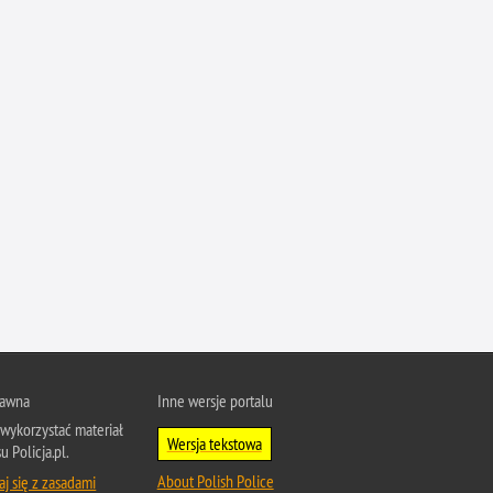
Przestępczość narkotykowa
Przestępczość nieletnich
Przestępczość paliwowa
Przestępczość przeciwko porządkowi
publicznemu
Przestępczość przeciwko prawom
autorskim
Przestępczość przeciwko środowisku
Przestępczość przeciwko zwierzętom
Przestępczość przeciwko życiu
Przestępczość samochodowa
Przestępczość seksualna
Przestępczość ubezpieczeniowa
rawna
Inne wersje portalu
Przewinienia w Policji
wykorzystać materiał
Wersja tekstowa
u Policja.pl.
Pseudokibice
About Polish Police
j się z zasadami
Rozboje