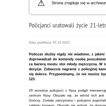
Strona znajduje się w archiwu
Policjanci uratowali życie 21-le
Data publikacji 03.10.2023
Podczas służby nigdy nie wiadomo, z jakimi 
doprowadzali do komendy osobę poszukiwaną
za barierą mostu stoi młody mężczyzna. W ta
decyzje. Zobaczcie nagranie z policyjnej ka
się dobrze. Przypominamy, że nie musisz b
123.
29 września policjanci z Nysy podjęli interwen
centrum Nysy. Okazało się, że wśród nich jest 
Gończy. Została zatrzymana i policjanci pojecha
zakładu karnego. Okazało się jednak, że dopro