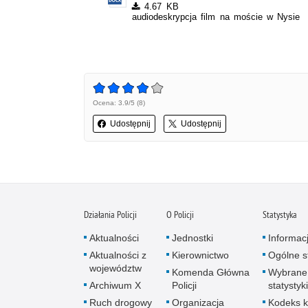
4.67 KB
audiodeskrypcja film na moście w Nysie
Ocena: 3.9/5 (8)
Udostępnij
Udostępnij
Działania Policji
O Policji
Statystyka
Aktualności
Jednostki
Informac
Aktualności z
Kierownictwo
Ogólne st
województw
Komenda Główna
Wybrane
Archiwum X
Policji
statystyki
Ruch drogowy
Organizacja
Kodeks k