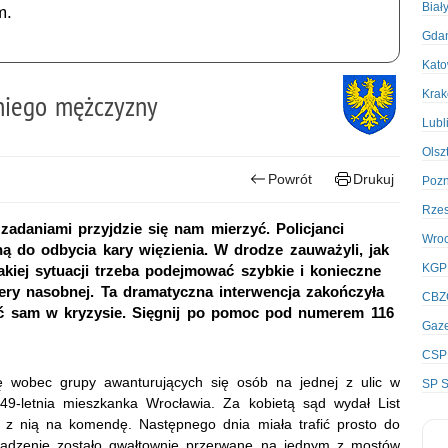
Biał
m.
Gda
Kato
Kra
tniego mężczyzny
Lubl
Olsz
Powrót
Drukuj
Poz
Rze
zadaniami przyjdzie się nam mierzyć. Policjanci
Wro
 do odbycia kary więzienia. W drodze zauważyli, jak
KGP
kiej sytuacji trzeba podejmować szybkie i konieczne
mery nasobnej. Ta dramatyczna interwencja zakończyła
CBZ
yć sam w kryzysie. Sięgnij po pomoc pod numerem 116
Gaze
CSP
cję wobec grupy awanturujących się osób na jednej z ulic w
SP S
49-letnia mieszkanka Wrocławia. Za kobietą sąd wydał List
li z nią na komendę. Następnego dnia miała trafić prosto do
wadzenie zostało gwałtownie przerwane na jednym z mostów