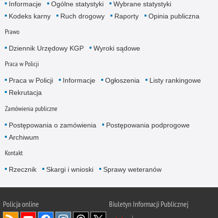
Informacje
Ogólne statystyki
Wybrane statystyki
Kodeks karny
Ruch drogowy
Raporty
Opinia publiczna
Prawo
Dziennik Urzędowy KGP
Wyroki sądowe
Praca w Policji
Praca w Policji
Informacje
Ogłoszenia
Listy rankingowe
Rekrutacja
Zamówienia publiczne
Postępowania o zamówienia
Postępowania podprogowe
Archiwum
Kontakt
Rzecznik
Skargi i wnioski
Sprawy weteranów
Policja
online
Biuletyn Informacji Publicznej