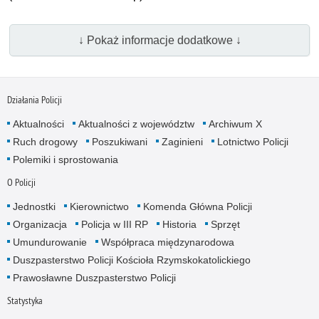
↓ Pokaż informacje dodatkowe ↓
Działania Policji
Aktualności
Aktualności z województw
Archiwum X
Ruch drogowy
Poszukiwani
Zaginieni
Lotnictwo Policji
Polemiki i sprostowania
O Policji
Jednostki
Kierownictwo
Komenda Główna Policji
Organizacja
Policja w III RP
Historia
Sprzęt
Umundurowanie
Współpraca międzynarodowa
Duszpasterstwo Policji Kościoła Rzymskokatolickiego
Prawosławne Duszpasterstwo Policji
Statystyka