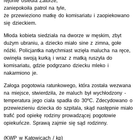
rejonie osiedla Zatorze,
zaniepokoiła patrol na tyle,
że przewieziono matkę do komisariatu i zaopiekowano
się dzieckiem.
Młoda kobieta siedziała na dworze w męskim, zbyt
dużym ubraniu, a dziecko miało sine z zimna, gołe
nóżki. Policjantka natychmiast wzięła malucha na ręce,
owinęła swoją kurką i wraz z matką ruszyła do
komisariatu, gdzie podgrzano dziecku mleko i
nakarmiono je.
Załoga pogotowia ratunkowego, która została wezwana
na miejsce, stwierdziła, że maluch był wychłodzony -
temperatura jego ciała spadła do 30ºC. Zdecydowano o
przewiezieniu dziecka do szpitala, skąd następnie miało
trafić pod opiekę rodziny prowadzącej pogotowie
opiekuńcze. Sprawą zajmie się sąd rodzinny.
(
KWP
w Katowicach / kp)