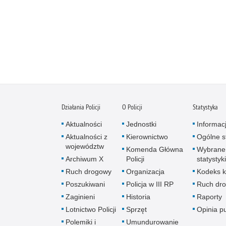
Działania Policji
O Policji
Statystyka
Aktualności
Jednostki
Informac
Aktualności z
Kierownictwo
Ogólne st
województw
Komenda Główna
Wybrane
Archiwum X
Policji
statystyki
Ruch drogowy
Organizacja
Kodeks k
Poszukiwani
Policja w III RP
Ruch dr
Zaginieni
Historia
Raporty
Lotnictwo Policji
Sprzęt
Opinia p
Polemiki i
Umundurowanie