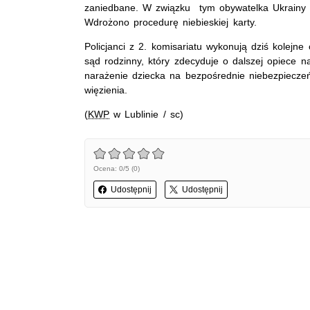
zaniedbane. W związku tym obywatelka Ukrainy z
Wdrożono procedurę niebieskiej karty.
Policjanci z 2. komisariatu wykonują dziś kolejn
sąd rodzinny, który zdecyduje o dalszej opiece na
narażenie dziecka na bezpośrednie niebezpieczeńs
więzienia.
(
KWP
w Lublinie / sc)
Ocena: 0/5 (0)
Udostępnij
Udostępnij