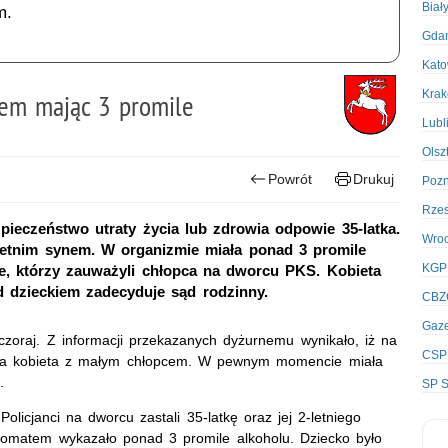
Biał
m.
Gda
Kato
Kra
iem mając 3 promile
Lubl
Olsz
Powrót
Drukuj
Poz
Rze
pieczeństwo utraty życia lub zdrowia odpowie 35-latka.
Wro
letnim synem. W organizmie miała ponad 3 promile
KGP
ie, którzy zauważyli chłopca na dworcu PKS. Kobieta
nad dzieckiem zadecyduje sąd rodzinny.
CBZ
Gaze
wczoraj. Z informacji przekazanych dyżurnemu wynikało, iż na
CSP
ana kobieta z małym chłopcem. W pewnym momencie miała
.
SP S
olicjanci na dworcu zastali 35-latkę oraz jej 2-letniego
lkomatem wykazało ponad 3 promile alkoholu. Dziecko było