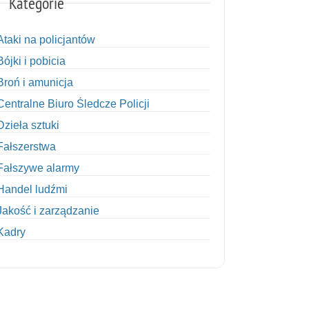
Kategorie
Ataki na policjantów
Bójki i pobicia
Broń i amunicja
Centralne Biuro Śledcze Policji
Dzieła sztuki
Fałszerstwa
Fałszywe alarmy
Handel ludźmi
Jakość i zarządzanie
Kadry
Kobiety w Policji
Korupcja
Kradzież