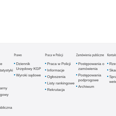
Prawo
Praca w Policji
Zamówienia publiczne
Kontak
je
Dziennik
Praca w Policji
Postępowania o
Rze
Urzędowy KGP
zamówienia
atystyki
Informacje
Skar
Wyroki sądowe
Postępowania
Ogłoszenia
Spr
podprogowe
wet
Listy rankingowe
Archiwum
arny
Rekrutacja
ogowy
ubliczna