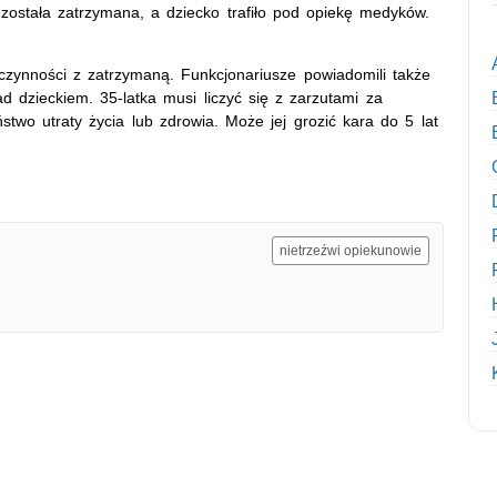
ostała zatrzymana, a dziecko trafiło pod opiekę medyków.
e czynności z zatrzymaną. Funkcjonariusze powiadomili także
d dzieckiem. 35-latka musi liczyć się z zarzutami za
two utraty życia lub zdrowia. Może jej grozić kara do 5 lat
nietrzeźwi opiekunowie