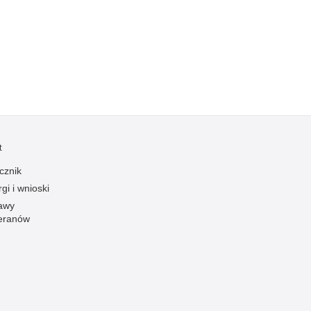
Kradzieże z włamaniem
Kultura
Logistyka, wyposażenie
Materiały wybuchowe
Nagrodzeni policjanci
Napady na banki
Napady na taksówkarzy
t
Napady na tiry
cznik
Nielegalny handel farmaceutykami
gi i wnioski
Nietrzeźwi kierujący
awy
eranów
Nietrzeźwi opiekunowie
Nietrzeźwi pracownicy
Niszczenie mienia
Nowoczesne technologie w pracy Policji
Odpowiedzialność majątkowa Policji