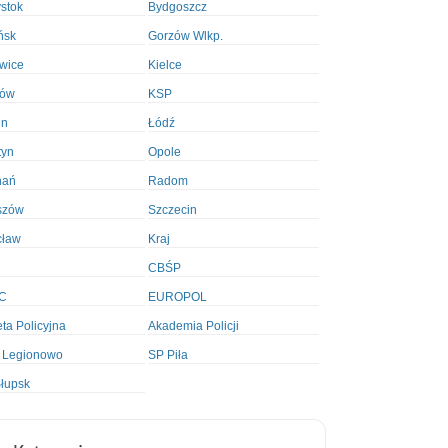
ystok
Bydgoszcz
ńsk
Gorzów Wlkp.
wice
Kielce
ków
KSP
in
Łódź
tyn
Opole
nań
Radom
szów
Szczecin
cław
Kraj
CBŚP
C
EUROPOL
ta Policyjna
Akademia Policji
 Legionowo
SP Piła
łupsk