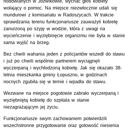
hodowlanych w Jóźwikowie, słychać głos kobiety
wołający o pomoc. Na miejsce niezwłocznie udali się
mundurowi z komisariatu w Radoszycach. W trakcie
sprawdzania terenu funkcjonariusze zauważyli kobietę
zanurzoną po szyję w wodzie, która z uwagi na
wycieńczenie i wyziębnięcie organizmu nie była w stanie
sama wyjść na brzeg.
Bez chwili wahania jeden z policjantów wszedł do stawu
i już po chwili wspólnie partnerem wyciągnęli
wyczerpaną i wychłodzoną kobietę. Jak się okazało 38-
letnia mieszkanka gminy Łopuszno, w godzinach
nocnych zgubiła się w ternie i wpadła do stawu.
Wezwane na miejsce pogotowie zabrało wyczerpaną i
wyziębniętą kobietę do szpitala w stanie
niezagrażającym jej życiu.
Funkcjonariusze swym zachowaniem potwierdzili
wszechstronne przygotowanie oraz gotowość niesienia