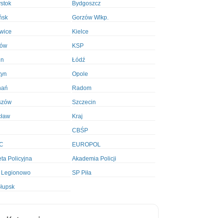
ystok
Bydgoszcz
ńsk
Gorzów Wlkp.
wice
Kielce
ków
KSP
in
Łódź
tyn
Opole
nań
Radom
szów
Szczecin
cław
Kraj
CBŚP
C
EUROPOL
ta Policyjna
Akademia Policji
 Legionowo
SP Piła
łupsk