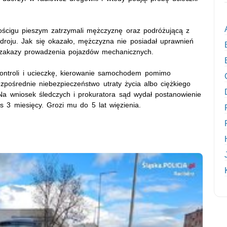
i pościgu pieszym zatrzymali mężczyznę oraz podróżującą z
droju. Jak się okazało, mężczyzna nie posiadał uprawnień
e zakazy prowadzenia pojazdów mechanicznych.
 kontroli i ucieczkę, kierowanie samochodem pomimo
pośrednie niebezpieczeństwo utraty życia albo ciężkiego
Na wniosek śledczych i prokuratora sąd wydał postanowienie
3 miesięcy. Grozi mu do 5 lat więzienia.