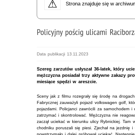
Strona znajduje się w archiwu
Policyjny pościg ulicami Raciborz
Data publikacji 13.11.2023
Szereg zarzutów usłyszał 36-latek, który uci
mężczyzna posiadał trzy aktywne zakazy pr
miesiące spędzi w areszcie.
Sceny jak z filmu rozegrały się środę na drogac
Fabrycznej zauważyli pojazd volkswagen golf, któ
pojazdami. Policjanci zawrócili za samochodem i
zatrzymać i skontrolować. Mężczyzna nie reagowa
zaczął uciekać w kierunku ulicy Rybnickiej. Tam w
chodniku poruszali się piesi. Zjechał na jezdnię
powstrzymało i dalej próbował uciekać. Następnie