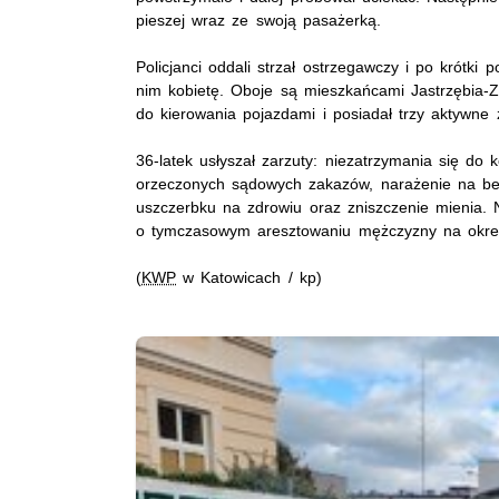
pieszej wraz ze swoją pasażerką.
Policjanci oddali strzał ostrzegawczy i po krótk
nim kobietę. Oboje są mieszkańcami Jastrzębia-Z
do kierowania pojazdami i posiadał trzy aktywn
36-latek usłyszał zarzuty: niezatrzymania się do
orzeczonych sądowych zakazów, narażenie na bez
uszczerbku na zdrowiu oraz zniszczenie mienia. 
o tymczasowym aresztowaniu mężczyzny na okres 
(
KWP
w Katowicach / kp)