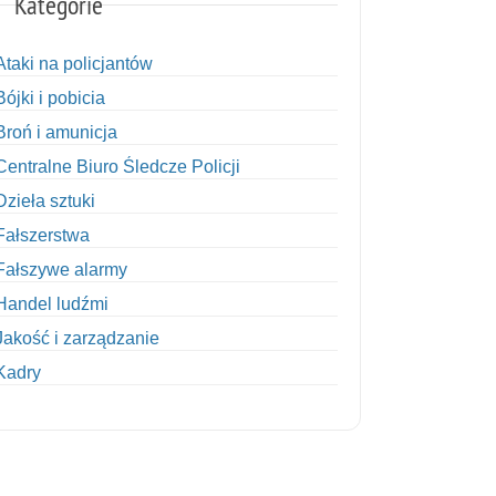
Kategorie
Ataki na policjantów
Bójki i pobicia
Broń i amunicja
Centralne Biuro Śledcze Policji
Dzieła sztuki
Fałszerstwa
Fałszywe alarmy
Handel ludźmi
Jakość i zarządzanie
Kadry
Kobiety w Policji
Korupcja
Kradzież