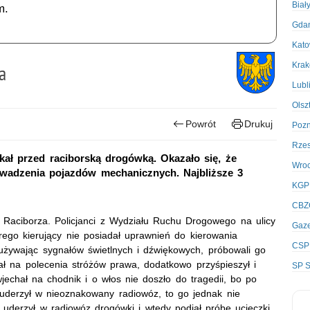
Biał
m.
Gda
Kato
Kra
a
Lubl
Olsz
Powrót
Drukuj
Poz
Rze
ekał przed raciborską drogówką. Okazało się, że
Wro
owadzenia pojazdów mechanicznych. Najbliższe 3
KGP
CBZ
h Raciborza. Policjanci z Wydziału Ruchu Drogowego na ulicy
Gaze
rego kierujący nie posiadał uprawnień do kierowania
CSP
 używając sygnałów świetlnych i dźwiękowych, próbowali go
ł na polecenia stróżów prawa, dodatkowo przyśpieszył i
SP S
jechał na chodnik i o włos nie doszło do tragedii, bo po
 i uderzył w nieoznakowany radiowóz, to go jednak nie
 uderzył w radiowóz drogówki i wtedy podjął próbę ucieczki