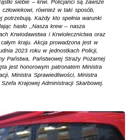
stki siebie – krwi. Policjanci są zawsze
człowiekowi, również w taki sposób,
jej potrzebują. Każdy kto spełnia warunki
ając hasło ,,Nasza krew – nasza
ach Krwiodawstwa i Krwiolecznictwa oraz
całym kraju. Akcja prowadzona jest w
udnia 2023 roku w jednostkach Policji,
ony Państwa, Państwowej Straży Pożarnej
ęta jest honorowym patronatem Ministra
ji, Ministra Sprawiedliwości, Ministra
 Szefa Krajowej Administracji Skarbowej.