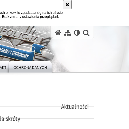
ych plików, to zgadzasz się na ich użycie
. Brak zmiany ustawienia przeglądarki
otwórz wysz
AKT
OCHRONA DANYCH
Aktualności
Na skróty