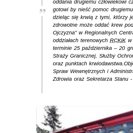
oddania drugiemu człowiekowi czą
gotowi by nieść pomoc drugiemu 
dzieląc się krwią z tymi, którzy 
zdrowotne może oddać krew pod
Ojczyzna” w Regionalnych Centr
oddziałach terenowych
RCKiK
w 
terminie 25 października – 20 gr
Straży Granicznej, Służby Ochr
oraz punktach krwiodawstwa.Obj
Spraw Wewnętrznych i Administrac
Zdrowia oraz Sekretarza Stanu -