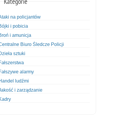
Kategorie
Ataki na policjantów
Bójki i pobicia
Broń i amunicja
Centralne Biuro Śledcze Policji
Dzieła sztuki
Fałszerstwa
Fałszywe alarmy
Handel ludźmi
Jakość i zarządzanie
Kadry
Kobiety w Policji
Korupcja
Kradzież