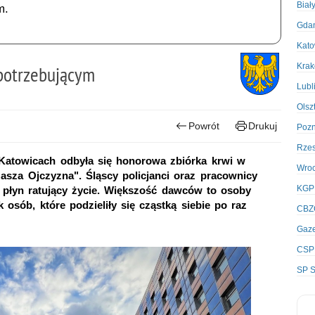
Biał
m.
Gda
Kato
Kra
 potrzebującym
Lubl
Olsz
Powrót
Drukuj
Poz
Rze
Katowicach odbyła się honorowa zbiórka krwi w
Wro
asza Ojczyzna". Śląscy policjanci oraz pracownicy
KGP
y płyn ratujący życie. Większość dawców to osoby
 osób, które podzieliły się cząstką siebie po raz
CBZ
Gaze
CSP
SP S