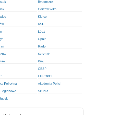
ystok
Bydgoszcz
ńsk
Gorzów Wlkp.
wice
Kielce
ków
KSP
in
Łódź
tyn
Opole
nań
Radom
szów
Szczecin
cław
Kraj
CBŚP
C
EUROPOL
ta Policyjna
Akademia Policji
 Legionowo
SP Piła
łupsk