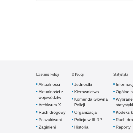
Działania Policji
O Policji
Statystyka
Aktualności
Jednostki
Informac
Aktualności z
Kierownictwo
Ogólne st
województw
Komenda Główna
Wybrane
Archiwum X
Policji
statystyki
Ruch drogowy
Organizacja
Kodeks k
Poszukiwani
Policja w III RP
Ruch dr
Zaginieni
Historia
Raporty