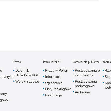
Prawo
Praca w Policji
Zamówienia publiczne
Kontak
je
Dziennik
Praca w Policji
Postępowania o
Rze
Urzędowy KGP
zamówienia
atystyki
Informacje
Skar
Wyroki sądowe
Postępowania
Ogłoszenia
Spr
podprogowe
wet
Listy rankingowe
Archiwum
arny
Rekrutacja
ogowy