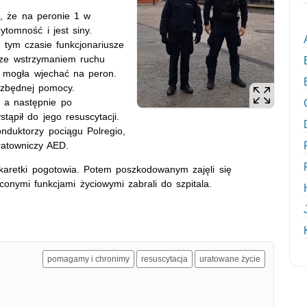
e, że na peronie 1 w
ytomność i jest siny.
 tym czasie funkcjonariusze
e ze wstrzymaniem ruchu
a mogła wjechać na peron.
ezbędnej pomocy.
, a następnie po
tąpił do jego resuscytacji.
nduktorzy pociągu Polregio,
 ratowniczy AED.
 karetki pogotowia. Potem poszkodowanym zajęli się
onymi funkcjami życiowymi zabrali do szpitala.
pomagamy i chronimy
resuscytacja
uratowane życie