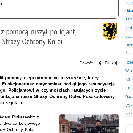
Biał
m.
Gda
Kato
Kra
z pomocą ruszył policjant,
Lubl
 Straży Ochrony Kolei
Olsz
Poz
Rze
Powrót
Drukuj
Wro
elił pomocy nieprzytomnemu mężczyźnie, który
KGP
 Funkcjonariusz natychmiast podjął jego resuscytację,
CBZ
. Policjantowi w czynnościach ratujących życie
funkcjonariusze Straży Ochrony Kolei. Poszkodowany
Gaze
o szpitala.
CSP
SP S
Adam Pinkasewicz z
ie dworca kolejowego
aży Ochrony Kolei.