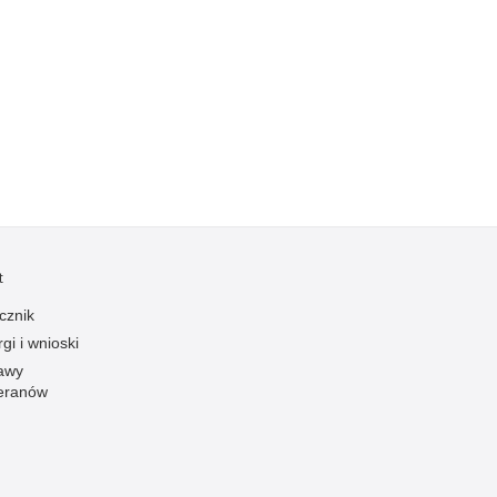
Kradzieże z włamaniem
Kultura
Logistyka, wyposażenie
Materiały wybuchowe
Nagrodzeni policjanci
Napady na banki
Napady na taksówkarzy
Napady na tiry
t
Nielegalny handel farmaceutykami
cznik
Nietrzeźwi kierujący
gi i wnioski
Nietrzeźwi opiekunowie
awy
eranów
Nietrzeźwi pracownicy
Niszczenie mienia
Nowoczesne technologie w pracy Policji
Odpowiedzialność majątkowa Policji