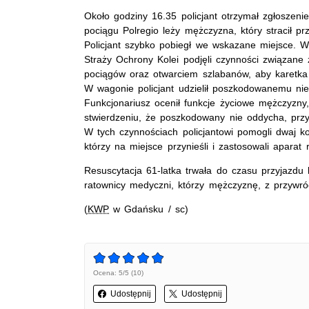
Około godziny 16.35 policjant otrzymał zgłoszeni
pociągu Polregio leży mężczyzna, który stracił prz
Policjant szybko pobiegł we wskazane miejsce. W
Straży Ochrony Kolei podjęli czynności związan
pociągów oraz otwarciem szlabanów, aby karetk
W wagonie policjant udzielił poszkodowanemu ni
Funkcjonariusz ocenił funkcje życiowe mężczyzny
stwierdzeniu, że poszkodowany nie oddycha, przys
W tych czynnościach policjantowi pomogli dwaj ko
którzy na miejsce przynieśli i zastosowali aparat
Resuscytacja 61-latka trwała do czasu przyjazdu
ratownicy medyczni, którzy mężczyznę, z przywróc
(
KWP
w Gdańsku / sc)
Ocena: 5/5 (10)
Udostępnij
Udostępnij