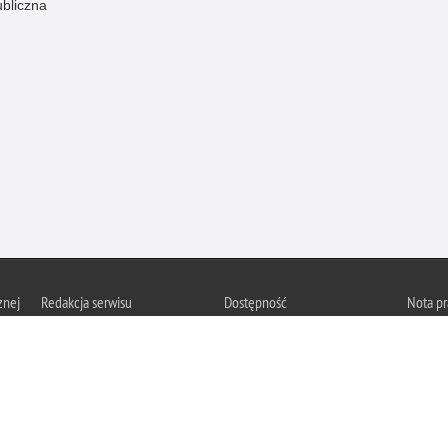
ubliczna
znej
Redakcja serwisu
Dostępność
Nota p
Chcesz 
Kontakt z redakcją
Deklaracja dostępności
z serwis
Zapozna
Polityk