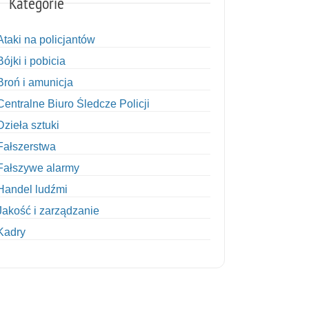
Kategorie
Ataki na policjantów
Bójki i pobicia
Broń i amunicja
Centralne Biuro Śledcze Policji
Dzieła sztuki
Fałszerstwa
Fałszywe alarmy
Handel ludźmi
Jakość i zarządzanie
Kadry
Kobiety w Policji
Korupcja
Kradzież