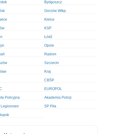
ystok
Bydgoszcz
ńsk
Gorzów Wlkp.
wice
Kielce
ków
KSP
in
Łódź
tyn
Opole
nań
Radom
szów
Szczecin
cław
Kraj
CBŚP
C
EUROPOL
ta Policyjna
Akademia Policji
 Legionowo
SP Piła
łupsk