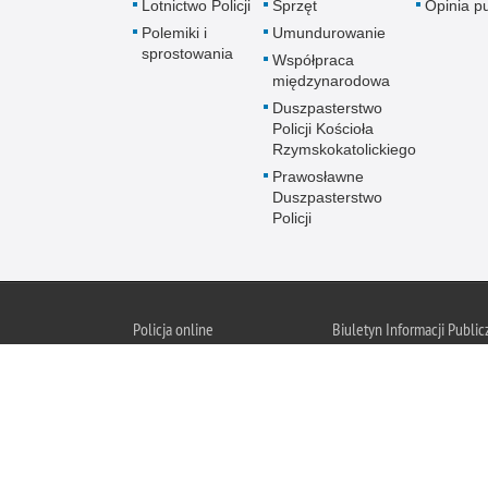
Lotnictwo Policji
Sprzęt
Opinia p
Polemiki i
Umundurowanie
sprostowania
Współpraca
międzynarodowa
Duszpasterstwo
Policji Kościoła
Rzymskokatolickiego
Prawosławne
Duszpasterstwo
Policji
Policja
online
Biuletyn Informacji Public
BIP KGP