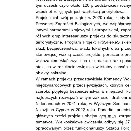
tym uczestniczyło około 120 przedstawicieli różnyc
wspólnot religijnych jest wartością priorytetową.
Projekt miał swój początek w 2020 roku, kiedy t
Prewencji Zagrożeń Biologicznych, we współprac
innymi partnerami krajowymi i europejskimi, zapo
różnych grup interesariuszy projektu do skutecz
terrorystyczne. Program Projekt ProSPeReS skierow
służb bezpieczeństwa, władz lokalnych oraz prze
stanowiącej ważną część projektu, poruszono pr
wskazaniem właściwych na nie reakcji oraz sposo
atak, co w rezultacie zwiększa w istotny sposób
obiekty sakralne.
W ramach projektu przedstawiciele Komendy Wojew
międzynarodowych przedsięwzięciach, których ce
szeroko pojętego bezpieczeństwa w miejscach kul
najlepszych rozwiązań w tym zakresie. Brali oni
Niderlandach w 2021 roku, w Wyższym Seminari
Nikozji na Cyprze w 2022 roku. Ponadto, przedst
głównych części projektu obejmującą
m.in
. zorga
tematyce. Wielkoskalowe ćwiczenia odbyły się 2
opracowanym przez funkcjonariuszy Sztabu Polic