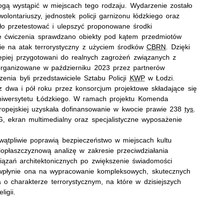
ogą wystąpić w miejscach tego rodzaju. Wydarzenie zostało
olontariuszy, jednostek policji garnizonu łódzkiego oraz
iło przetestować i ulepszyć proponowane środki
e ćwiczenia sprawdzano obiekty pod kątem przedmiotów
ie na atak terrorystyczny z użyciem środków
CBRN
. Dzięki
lepiej przygotowani do realnych zagrożeń związanych z
organizowane w październiku 2023 przez partnerów
enia byli przedstawiciele Sztabu Policji
KWP
w Łodzi.
 dwa i pół roku przez konsorcjum projektowe składające się
niwersytetu Łódzkiego. W ramach projektu Komenda
ropejskiej uzyskała dofinansowanie w kwocie prawie 238
tys
.
 ekran multimedialny oraz specjalistyczne wyposażenie
wątpliwie poprawią bezpieczeństwo w miejscach kultu
ielopłaszczyznową analizę w zakresie przeciwdziałania
ązań architektonicznych po zwiększenie świadomości
 wpłynie ona na wypracowanie kompleksowych, skutecznych
o charakterze terrorystycznym, na które w dzisiejszych
ligii.