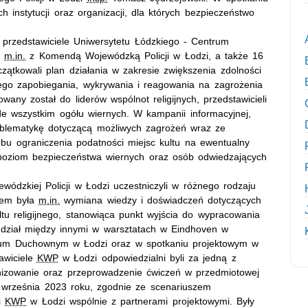
h instytucji oraz organizacji, dla których bezpieczeństwo
o przedstawiciele Uniwersytetu Łódzkiego - Centrum
y
m.in.
z Komendą Wojewódzką Policji w Łodzi, a także 16
czątkowali plan działania w zakresie zwiększenia zdolności
nego zapobiegania, wykrywania i reagowania na zagrożenia
any został do liderów wspólnot religijnych, przedstawicieli
de wszystkim ogółu wiernych. W kampanii informacyjnej,
oblematykę dotyczącą możliwych zagrożeń wraz ze
bu ograniczenia podatności miejsc kultu na ewentualny
 poziom bezpieczeństwa wiernych oraz osób odwiedzających
ódzkiej Policji w Łodzi uczestniczyli w różnego rodzaju
lem była
m.in.
wymiana wiedzy i doświadczeń dotyczących
tu religijnego, stanowiąca punkt wyjścia do wypracowania
 udział między innymi w warsztatach w Eindhoven w
um Duchownym w Łodzi oraz w spotkaniu projektowym w
awiciele
KWP
w Łodzi odpowiedzialni byli za jedną z
nizowanie oraz przeprowadzenie ćwiczeń w przedmiotowej
7 września 2023 roku, zgodnie ze scenariuszem
ji
KWP
w Łodzi wspólnie z partnerami projektowymi. Były