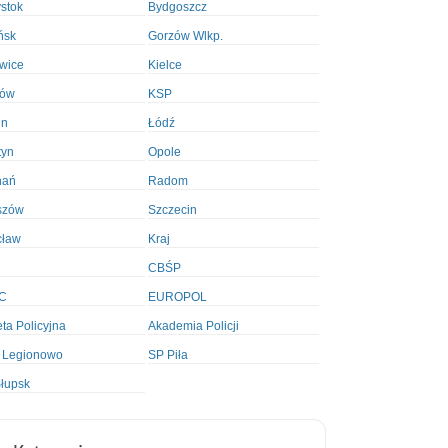
ystok
Bydgoszcz
ńsk
Gorzów Wlkp.
wice
Kielce
ków
KSP
in
Łódź
tyn
Opole
nań
Radom
szów
Szczecin
cław
Kraj
CBŚP
C
EUROPOL
ta Policyjna
Akademia Policji
 Legionowo
SP Piła
łupsk