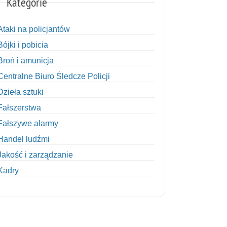
Kategorie
Ataki na policjantów
Bójki i pobicia
Broń i amunicja
Centralne Biuro Śledcze Policji
Dzieła sztuki
Fałszerstwa
Fałszywe alarmy
Handel ludźmi
Jakość i zarządzanie
Kadry
Kobiety w Policji
Korupcja
Kradzież