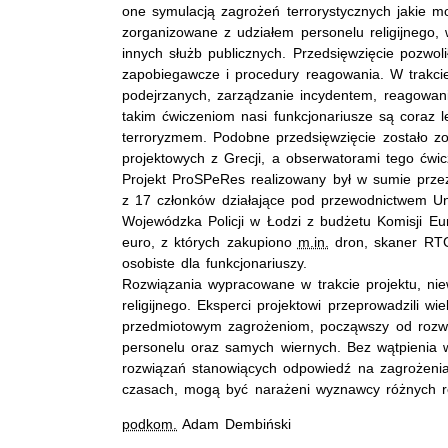
one symulacją zagrożeń terrorystycznych jakie m
zorganizowane z udziałem personelu religijnego, w
innych służb publicznych. Przedsięwzięcie pozwol
zapobiegawcze i procedury reagowania. W trakci
podejrzanych, zarządzanie incydentem, reagowan
takim ćwiczeniom nasi funkcjonariusze są coraz 
terroryzmem. Podobne przedsięwzięcie zostało z
projektowych z Grecji, a obserwatorami tego ćwicz
Projekt ProSPeRes realizowany był w sumie przez
z 17 członków działające pod przewodnictwem U
Wojewódzka Policji w Łodzi z budżetu Komisji Eu
euro, z których zakupiono
m.in.
dron, skaner RTG,
osobiste dla funkcjonariuszy.
Rozwiązania wypracowane w trakcie projektu, nie
religijnego. Eksperci projektowi przeprowadzili w
przedmiotowym zagrożeniom, począwszy od rozwi
personelu oraz samych wiernych. Bez wątpienia
rozwiązań stanowiących odpowiedź na zagrożenia 
czasach, mogą być narażeni wyznawcy różnych re
podkom.
Adam Dembiński