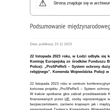
Strona znajduje się w archiwu
Podsumowanie międzynarodoweg
Data publikacji 23.11.2023
22 listopada 2023 roku, w Łodzi odbyła się 
Komisję Europejską ze środków Funduszu Be
Police): „ProSPeReS – System ochrony duży
religijnego”. Komenda Wojewódzka Policji w
22 listopada 2023 roku w centrum konferencyjn
końcowa projektu „ProSPeReS – System ochrony d
W trakcie spotkania głos zabrali przedstawiciele K
finansowanych przez
UE
, osoby reprezentujące ws
bezpieczeństwem, zarówno krajowym jak i międz
reprezentował Zastępca Komendanta Wojewódzkie