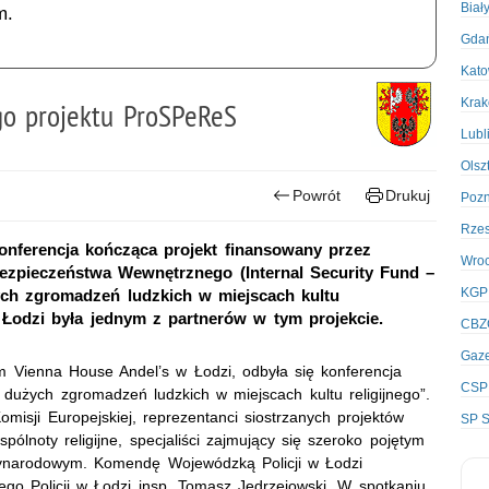
Biał
m.
Gda
Kato
Kra
o projektu ProSPeReS
Lubl
Olsz
Powrót
Drukuj
Poz
Rze
konferencja kończąca projekt finansowany przez
Wro
zpieczeństwa Wewnętrznego (Internal Security Fund –
KGP
ch zgromadzeń ludzkich w miejscach kultu
 Łodzi była jednym z partnerów w tym projekcie.
CBZ
Gaze
ym
Vienna House Andel’s
w Łodzi, odbyła się konferencja
CSP
użych zgromadzeń ludzkich w miejscach kultu religijnego”.
omisji Europejskiej, reprezentanci siostrzanych projektów
SP S
pólnoty religijne, specjaliści zajmujący się szeroko pojętym
ynarodowym. Komendę Wojewódzką Policji w Łodzi
go Policji w Łodzi
insp.
Tomasz Jędrzejowski. W spotkaniu