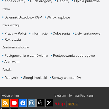
Kodeks karny
Ruch drogowy
Raporty
Opinia publiczna
Prawo
Dziennik Urzędowy KGP
Wyroki sądowe
Praca w Policji
Praca w Policji
Informacje
Ogłoszenia
Listy rankingowe
Rekrutacja
Zamówienia publiczne
Postępowania o zamówienia
Postępowania podprogowe
Archiwum
Kontakt
Rzecznik
Skargi i wnioski
Sprawy weteranów
Policja
online
Biuletyn Informacji Publicznej
BIP KGP