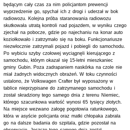
będącym cały czas za nim policjantom prewencji
wyprzedzenie go, spychał ich z drogi i uderzał w bok
radiowozu. Kolejna próba staranowania radiowozu
skutkowała utratą kontroli nad pojazdem, w wyniku czego
zjechał na pobocze, gdzie po najechaniu na konar auto
koziołkowało i zatrzymało się na boku. Funkcjonariusze
niezwłocznie zatrzymali pojazd i pobiegli do samochodu.
Po wybiciu szyby czołowej wyciągnęli kierującego z
samochodu, którym okazał się 15-letni mieszkaniec
gminy Gubin. Poza zadrapaniem naskórka na czole nie
miał żadnych widocznych obrażeń. W toku czynności
ustalono, że Volkswagen Crafter był wyposażony w
tablice nieprzypisane do zatrzymanego samochodu i
został skradziony tego samego dnia z terenu Niemiec,
którego szacunkowa wartość wynosi 65 tysięcy złotych.
Na miejsce wezwano załogę pogotowia ratunkowego,
która w asyście policjanta oraz matki chłopaka zabrała
go na dalsze badania do szpitala, gdzie pozostał na
obserwację. Jeszcze tego samego dnia został