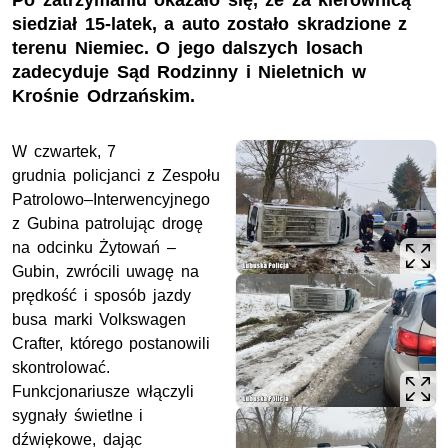
Po zatrzymaniu okazało się, że za kierownicą
siedział 15-latek, a auto zostało skradzione z
terenu Niemiec. O jego dalszych losach
zadecyduje Sąd Rodzinny i Nieletnich w
Krośnie Odrzańskim.
W czwartek, 7
grudnia policjanci z Zespołu
Patrolowo–Interwencyjnego
z Gubina patrolując drogę
na odcinku Żytowań –
Gubin, zwrócili uwagę na
prędkość i sposób jazdy
busa marki Volkswagen
Crafter, którego postanowili
skontrolować.
Funkcjonariusze włączyli
sygnały świetlne i
dźwiękowe, dając