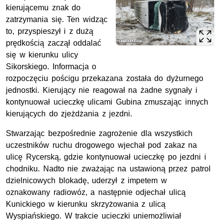
kierującemu znak do
zatrzymania się. Ten widząc
to, przyspieszył i z dużą
prędkością zaczął oddalać
się w kierunku ulicy
Sikorskiego. Informacja o
rozpoczęciu pościgu przekazana została do dyżurnego
jednostki. Kierujący nie reagował na żadne sygnały i
kontynuował ucieczkę ulicami Gubina zmuszając innych
kierujących do zjeżdżania z jezdni.
Stwarzając bezpośrednie zagrożenie dla wszystkich
uczestników ruchu drogowego wjechał pod zakaz na
ulicę Rycerską, gdzie kontynuował ucieczkę po jezdni i
chodniku. Nadto nie zważając na ustawioną przez patrol
dzielnicowych blokadę, uderzył z impetem w
oznakowany radiowóz, a następnie odjechał ulicą
Kunickiego w kierunku skrzyżowania z ulicą
Wyspiańskiego. W trakcie ucieczki uniemożliwiał