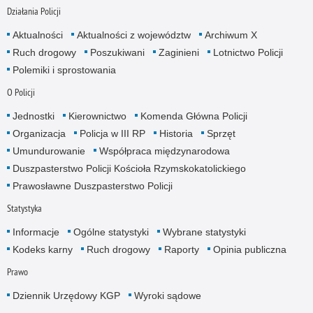
Działania Policji
Aktualności
Aktualności z województw
Archiwum X
Ruch drogowy
Poszukiwani
Zaginieni
Lotnictwo Policji
Polemiki i sprostowania
O Policji
Jednostki
Kierownictwo
Komenda Główna Policji
Organizacja
Policja w III RP
Historia
Sprzęt
Umundurowanie
Współpraca międzynarodowa
Duszpasterstwo Policji Kościoła Rzymskokatolickiego
Prawosławne Duszpasterstwo Policji
Statystyka
Informacje
Ogólne statystyki
Wybrane statystyki
Kodeks karny
Ruch drogowy
Raporty
Opinia publiczna
Prawo
Dziennik Urzędowy KGP
Wyroki sądowe