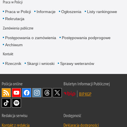
Praca w Policji
Praca w Policji
Informacje
Ogłoszenia
Listy rankingowe
Rekrutacja
Zamówienia publiczne
Postępowania o zamówienia
Postępowania podprogowe
Archiwum
Kontakt
Rzecznik
Skargi i wnioski
Sprawy weteranów
Policja
online
Biuletyn Informacji Publicznej
BIP KGP
Redakcja serwisu
Dostępność
Kontakt z redakcją
Deklaracja dostępności