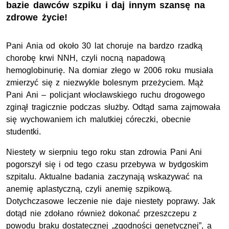
bazie dawców szpiku i daj innym szansę na
zdrowe życie!
Pani Ania od około 30 lat choruje na bardzo rzadką
chorobę krwi NNH, czyli nocną napadową
hemoglobinurię. Na domiar złego w 2006 roku musiała
zmierzyć się z niezwykle bolesnym przeżyciem. Mąż
Pani Ani – policjant włocławskiego ruchu drogowego
zginął tragicznie podczas służby. Odtąd sama zajmowała
się wychowaniem ich malutkiej córeczki, obecnie
studentki.
Niestety w sierpniu tego roku stan zdrowia Pani Ani
pogorszył się i od tego czasu przebywa w bydgoskim
szpitalu. Aktualne badania zaczynają wskazywać na
anemię aplastyczną, czyli anemię szpikową.
Dotychczasowe leczenie nie daje niestety poprawy. Jak
dotąd nie zdołano również dokonać przeszczepu z
powodu braku dostatecznej „zgodności genetycznej”, a