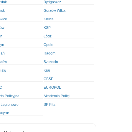
ystok
Bydgoszcz
ńsk
Gorzów Wlkp.
wice
Kielce
ków
KSP
in
Łódź
tyn
Opole
nań
Radom
szów
Szczecin
cław
Kraj
CBŚP
C
EUROPOL
ta Policyjna
Akademia Policji
 Legionowo
SP Piła
łupsk