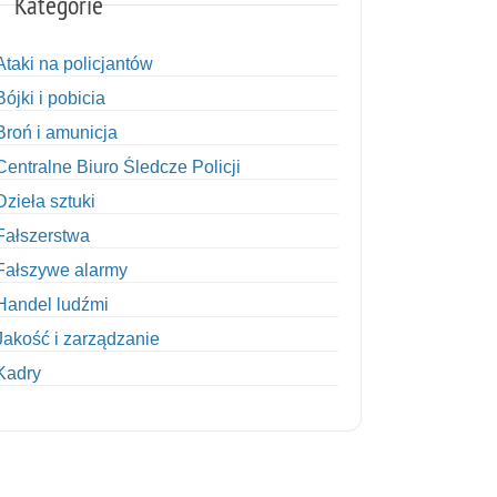
Kategorie
Ataki na policjantów
Bójki i pobicia
Broń i amunicja
Centralne Biuro Śledcze Policji
Dzieła sztuki
Fałszerstwa
Fałszywe alarmy
Handel ludźmi
Jakość i zarządzanie
Kadry
Kobiety w Policji
Korupcja
Kradzież