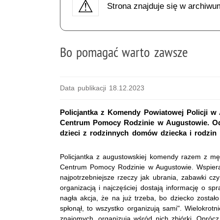
Strona znajduje się w archiwu
Bo pomagać warto zawsze
Data publikacji 18.12.2023
Policjantka z Komendy Powiatowej Policji 
Centrum Pomocy Rodzinie w Augustowie. Od 
dzieci z rodzinnych domów dziecka i rodzin 
Policjantka z augustowskiej komendy razem z m
Centrum Pomocy Rodzinie w Augustowie. Wspieraj
najpotrzebniejsze rzeczy jak ubrania, zabawki cz
organizacją i najczęściej dostają informację o sp
nagła akcja, że na już trzeba, bo dziecko został
spłonął, to wszystko organizują sami". Wielokrot
znajomych, organizują wśród nich zbiórki. Opróc