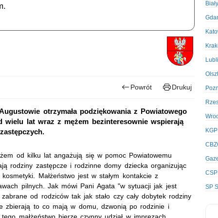
Biał
m.
Gda
Kato
Kra
Lubl
Olsz
Powrót
Drukuj
Poz
Rze
w Augustowie otrzymała podziękowania z Powiatowego
Wro
wielu lat wraz z mężem bezinteresownie wspierają
KGP
zastępczych.
CBZ
ężem od kilku lat angażują się w pomoc Powiatowemu
Gaze
ą rodziny zastępcze i rodzinne domy dziecka organizując
CSP
y kosmetyki. Małżeństwo jest w stałym kontakcie z
rawach pilnych. Jak mówi Pani Agata "w sytuacji jak jest
SP S
o zabrane od rodziców tak jak stało czy cały dobytek rodziny
nie zbierają to co mają w domu, dzwonią po rodzinie i
z tego małżeństwo bierze czynny udział w imprezach