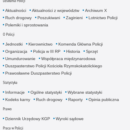
Działania Policji
Aktualności
Aktualności z województw
Archiwum X
Ruch drogowy
Poszukiwani
Zaginieni
Lotnictwo Policji
Polemiki i sprostowania
O Policji
Jednostki
Kierownictwo
Komenda Główna Policji
Organizacja
Policja w III RP
Historia
Sprzęt
Umundurowanie
Współpraca międzynarodowa
Duszpasterstwo Policji Kościoła Rzymskokatolickiego
Prawosławne Duszpasterstwo Policji
Statystyka
Informacje
Ogólne statystyki
Wybrane statystyki
Kodeks karny
Ruch drogowy
Raporty
Opinia publiczna
Prawo
Dziennik Urzędowy KGP
Wyroki sądowe
Praca w Policji