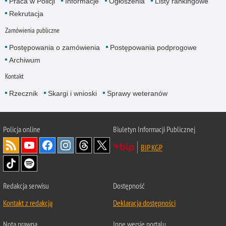
Praca w Policji
Informacje
Ogłoszenia
Listy rankingowe
Rekrutacja
Zamówienia publiczne
Postępowania o zamówienia
Postępowania podprogowe
Archiwum
Kontakt
Rzecznik
Skargi i wnioski
Sprawy weteranów
Policja
online
Biuletyn Informacji Publicznej
BIP KGP
Redakcja serwisu
Dostępność
Kontakt z redakcją
Deklaracja dostępności
Nota prawna
Inne wersje portalu