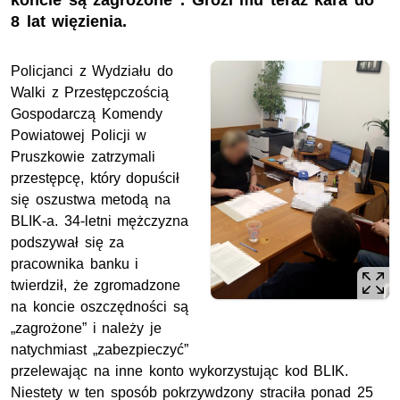
koncie są zagrożone”. Grozi mu teraz kara do
8 lat więzienia.
Policjanci z Wydziału do
Walki z Przestępczością
Gospodarczą Komendy
Powiatowej Policji w
Pruszkowie zatrzymali
przestępcę, który dopuścił
się oszustwa metodą na
BLIK-a. 34-letni mężczyzna
podszywał się za
pracownika banku i
twierdził, że zgromadzone
na koncie oszczędności są
„zagrożone” i należy je
natychmiast „zabezpieczyć”
przelewając na inne konto wykorzystując kod BLIK.
Niestety w ten sposób pokrzywdzony straciła ponad 25