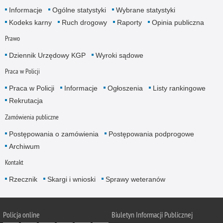
Informacje
Ogólne statystyki
Wybrane statystyki
Kodeks karny
Ruch drogowy
Raporty
Opinia publiczna
Prawo
Dziennik Urzędowy KGP
Wyroki sądowe
Praca w Policji
Praca w Policji
Informacje
Ogłoszenia
Listy rankingowe
Rekrutacja
Zamówienia publiczne
Postępowania o zamówienia
Postępowania podprogowe
Archiwum
Kontakt
Rzecznik
Skargi i wnioski
Sprawy weteranów
Policja
online
Biuletyn Informacji Publicznej