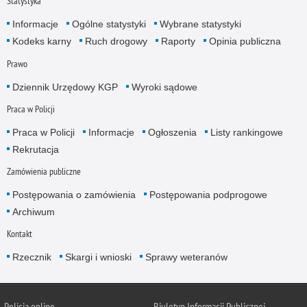
Statystyka
Informacje
Ogólne statystyki
Wybrane statystyki
Kodeks karny
Ruch drogowy
Raporty
Opinia publiczna
Prawo
Dziennik Urzędowy KGP
Wyroki sądowe
Praca w Policji
Praca w Policji
Informacje
Ogłoszenia
Listy rankingowe
Rekrutacja
Zamówienia publiczne
Postępowania o zamówienia
Postępowania podprogowe
Archiwum
Kontakt
Rzecznik
Skargi i wnioski
Sprawy weteranów
Policja
online
Biuletyn Informacji Publicznej