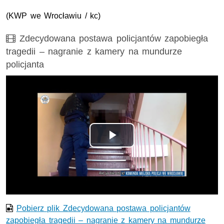
(
KWP
we Wrocławiu / kc)
Film
Zdecydowana postawa policjantów zapobiegła
tragedii – nagranie z kamery na mundurze
policjanta
Odtwórz
wideo
Pobierz plik Zdecydowana postawa policjantów
zapobiegła tragedii – nagranie z kamery na mundurze