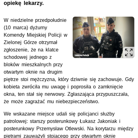
opiekę lekarzy.
W niedzielne przedpołudnie
(10 marca) dyżurny
Komendy Miejskiej Policji w
Zielonej Górze otrzymał
zgłoszenie, że na klatce
schodowej jednego z
bloków mieszkalnych przy
otwartym oknie na drugim
piętrze stoi mężczyzna, który dziwnie się zachowuje. Gdy
kobieta zwróciła mu uwagę i poprosiła o zamknięcie
okna, ten stał się nerwowy. Zgłaszająca przypuszczała,
że może zagrażać mu niebezpieczeństwo.
We wskazane miejsce udali się policjanci służby
patrolowej: starszy posterunkowy Łukasz Jakoniak i
posterunkowy Przemysław Otlewski. Na korytarzu między
piętrami zauważyli stojącego przy otwartym oknie