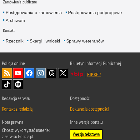
Zamówienia publiczne
Postępowania o zamówienia
Postępowania podprogowe
Archiwum
Kontakt
Rzecznik
Skargi i wnioski
Sprawy weteranów
Policja
online
Biuletyn Informacji Publicznej
BIP KGP
Redakcja serwisu
Dostępność
Kontakt z redakcją
Deklaracja dostępności
Nota prawna
Inne wersje portalu
Chcesz wykorzystać materiał
Wersja tekstowa
z serwisu Policja.pl.