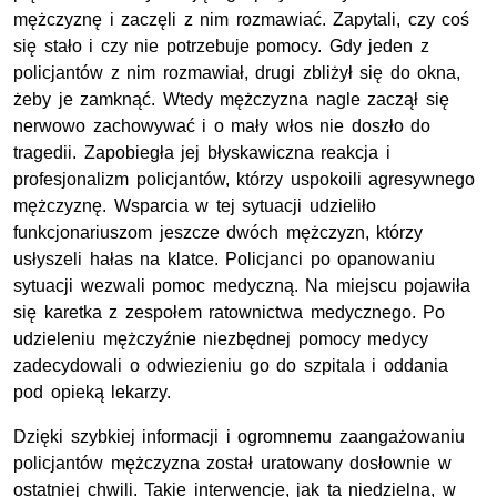
mężczyznę i zaczęli z nim rozmawiać. Zapytali, czy coś
się stało i czy nie potrzebuje pomocy. Gdy jeden z
policjantów z nim rozmawiał, drugi zbliżył się do okna,
żeby je zamknąć. Wtedy mężczyzna nagle zaczął się
nerwowo zachowywać i o mały włos nie doszło do
tragedii. Zapobiegła jej błyskawiczna reakcja i
profesjonalizm policjantów, którzy uspokoili agresywnego
mężczyznę. Wsparcia w tej sytuacji udzieliło
funkcjonariuszom jeszcze dwóch mężczyzn, którzy
usłyszeli hałas na klatce. Policjanci po opanowaniu
sytuacji wezwali pomoc medyczną. Na miejscu pojawiła
się karetka z zespołem ratownictwa medycznego. Po
udzieleniu mężczyźnie niezbędnej pomocy medycy
zadecydowali o odwiezieniu go do szpitala i oddania
pod opieką lekarzy.
Dzięki szybkiej informacji i ogromnemu zaangażowaniu
policjantów mężczyzna został uratowany dosłownie w
ostatniej chwili. Takie interwencje, jak ta niedzielna, w