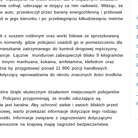
nie cofnął, uderzając w stojący za nim radiowóz. Widząc, że
je auto, przeskoczył przez barierę energochłonną i próbował
yli w jego kierunku i po przebiegnięciu kilkudziesięciu metrów
łoik z suszem roślinnym oraz worki foliowe ze sproszkowaną
 komendy, gdzie policjanci osadzili go w pomieszczeniu dla
 mieszkanie zatrzymanego do kontroli drogowej mężczyzny,
tancje. Łącznie mundurowi zabezpieczyli blisko 9 kilogramów
 innymi marihuana, kokaina, amfetamina, klefedron oraz
żna by przygotować ponad 11 800 porcji handlowych.
 dotyczący wprowadzania do obrotu znacznych ilości środków
tóre dzięki skutecznym działaniom miejscowych policjantów
 Policjanci przypominają, że środki odurzające są
e jest karalne. Aby uchronić siebie i swoich bliskich przed
kowej, warto przekazać informacje dotyczące tego rodzaju
dnostki. Informacje związane z zagrożeniami dotyczącymi
nanoszone na krajową mapę zagrożeń bezpieczeństwa.