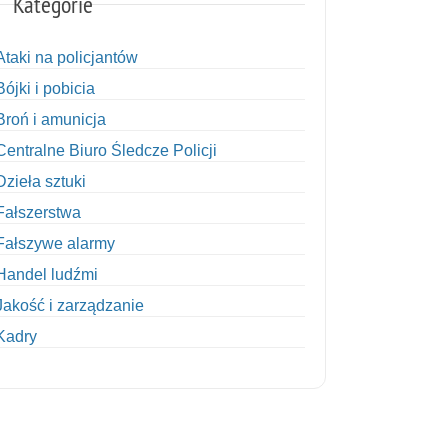
Kategorie
Ataki na policjantów
Bójki i pobicia
Broń i amunicja
Centralne Biuro Śledcze Policji
Dzieła sztuki
Fałszerstwa
Fałszywe alarmy
Handel ludźmi
Jakość i zarządzanie
Kadry
Kobiety w Policji
Korupcja
Kradzież