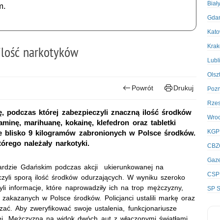
Biał
m.
Gda
Kato
Kra
 ilość narkotyków
Lubl
Olsz
Powrót
Drukuj
Poz
Rze
ę, podczas której zabezpieczyli znaczną ilość środków
Wro
aminę, marihuanę, kokainę, klefedron oraz tabletki
KGP
e blisko 9 kilogramów zabronionych w Polsce środków.
órego należały narkotyki.
CBZ
Gaze
gardzie Gdańskim podczas akcji ukierunkowanej na
CSP
czyli sporą ilość środków odurzających. W wyniku szeroko
yli informacje, które naprowadziły ich na trop mężczyzny,
SP S
zakazanych w Polsce środków. Policjanci ustalili markę oraz
szać. Aby zweryfikować swoje ustalenia, funkcjonariusze
wej. Mężczyzna na widok dwóch aut z włączonymi światłami