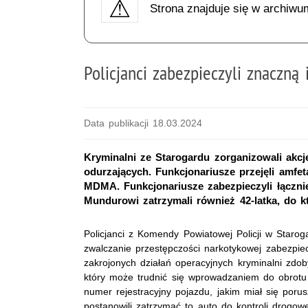
Strona znajduje się w archiwu
Policjanci zabezpieczyli znaczną
Data publikacji 18.03.2024
Kryminalni ze Starogardu zorganizowali akcj
odurzających. Funkcjonariusze przejęli amfet
MDMA. Funkcjonariusze zabezpieczyli łączni
Mundurowi zatrzymali również 42-latka, do kt
Policjanci z Komendy Powiatowej Policji w Staro
zwalczanie przestępczości narkotykowej zabezpie
zakrojonych działań operacyjnych kryminalni zdob
który może trudnić się wprowadzaniem do obrotu 
numer rejestracyjny pojazdu, jakim miał się poru
postanowili zatrzymać to auto do kontroli drogo