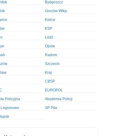
ystok
Bydgoszcz
ńsk
Gorzów Wlkp.
wice
Kielce
ków
KSP
in
Łódź
tyn
Opole
nań
Radom
szów
Szczecin
cław
Kraj
CBŚP
C
EUROPOL
ta Policyjna
Akademia Policji
 Legionowo
SP Piła
łupsk