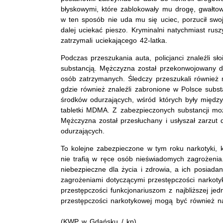
błyskowymi, które zablokowały mu drogę, gwałtow
w ten sposób nie uda mu się uciec, porzucił swo
dalej uciekać pieszo. Kryminalni natychmiast rusz
zatrzymali uciekającego 42-latka.
Podczas przeszukania auta, policjanci znaleźli s
substancją. Mężczyzna został przekonwojowany do
osób zatrzymanych. Śledczy przeszukali również
gdzie również znaleźli zabronione w Polsce subs
środków odurzających, wśród których były między
tabletki MDMA. Z zabezpieczonych substancji mo
Mężczyzna został przesłuchany i usłyszał zarzut
odurzających.
To kolejne zabezpieczone w tym roku narkotyki, k
nie trafią w ręce osób nieświadomych zagrożenia.
niebezpieczne dla życia i zdrowia, a ich posiadani
zagrożeniami dotyczącymi przestępczości narkoty
przestępczości funkcjonariuszom z najbliższej je
przestępczości narkotykowej mogą być również 
(
KWP
w Gdańsku / kp)