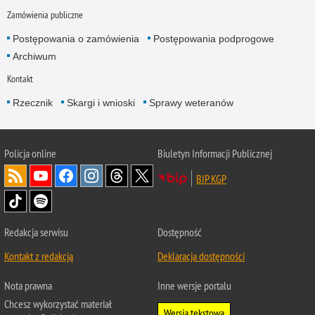
Zamówienia publiczne
Postępowania o zamówienia
Postępowania podprogowe
Archiwum
Kontakt
Rzecznik
Skargi i wnioski
Sprawy weteranów
Policja
online
Biuletyn Informacji Publicznej
BIP KGP
Redakcja serwisu
Dostępność
Kontakt z redakcją
Deklaracja dostępności
Nota prawna
Inne wersje portalu
Chcesz wykorzystać materiał
Wersja tekstowa