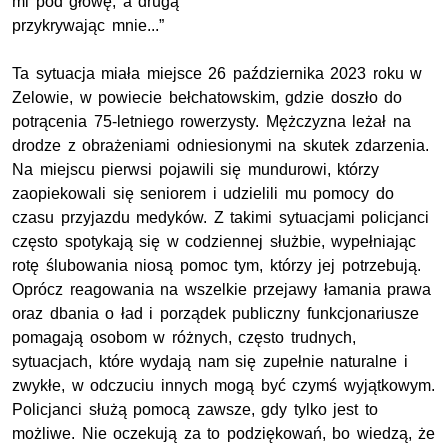
mi pod głowę, a drugą
przykrywając mnie...”
Ta sytuacja miała miejsce 26 października 2023 roku w
Zelowie, w powiecie bełchatowskim, gdzie doszło do
potrącenia 75-letniego rowerzysty. Mężczyzna leżał na
drodze z obrażeniami odniesionymi na skutek zdarzenia.
Na miejscu pierwsi pojawili się mundurowi, którzy
zaopiekowali się seniorem i udzielili mu pomocy do
czasu przyjazdu medyków. Z takimi sytuacjami policjanci
często spotykają się w codziennej służbie, wypełniając
rotę ślubowania niosą pomoc tym, którzy jej potrzebują.
Oprócz reagowania na wszelkie przejawy łamania prawa
oraz dbania o ład i porządek publiczny funkcjonariusze
pomagają osobom w różnych, często trudnych,
sytuacjach, które wydają nam się zupełnie naturalne i
zwykłe, w odczuciu innych mogą być czymś wyjątkowym.
Policjanci służą pomocą zawsze, gdy tylko jest to
możliwe. Nie oczekują za to podziękowań, bo wiedzą, że