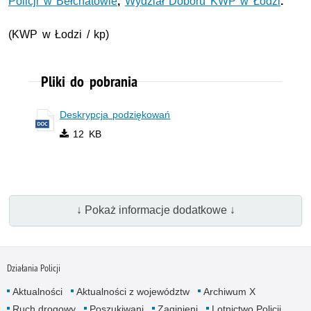
Policji w Bełchatowie
,
Wydział Doboru KWP w Łodzi
.
(
KWP
w Łodzi / kp)
Pliki do pobrania
Deskrypcja podziękowań
12 KB
↓ Pokaż informacje dodatkowe ↓
Działania Policji
Aktualności
Aktualności z województw
Archiwum X
Ruch drogowy
Poszukiwani
Zaginieni
Lotnictwo Policji