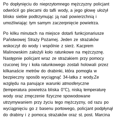
Po dopłynięciu do nieprzytomnego mężczyzny policjant
odwrócił go plecami do tafli wody, a jego głowę ułożył
blisko siebie podtrzymując ją nad powierzchnią i
umożliwiając tym samym zaczerpnięcie powietrza.
Po kilku minutach na miejsce dotarli funkcjonariusze
Państwowej Straży Pożarnej. Jeden ze strażaków
wskoczył do wody i wspólnie z sierż. Kacprem
Malinowskim założyli koło ratunkowe na mężczyznę.
Następnie policjant wraz ze strażakiem przy pomocy
rzuconej liny i koła ratunkowego zostali holowali przez
kilkanaście metrów do drabinki, która pomogła w
bezpieczny sposób wyciągnąć 34-latka z wody.Ze
względu na panujące warunki atmosferyczne
(temperatura powietrza bliska 0°C), niską temperaturę
wody oraz zmęczenie fizyczne spowodowane
utrzymywaniem przy życiu tego mężczyzny, od razu po
wyciągnięciu go z basenu portowego, policjant podpłynął
do drabiny i z pomocą strażaków oraz st. post. Marcina