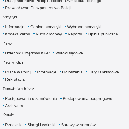
Duszpasterstwo Policji Kościoła Rzymskokatolickiego
Prawosławne Duszpasterstwo Policji
Statystyka
Informacje
Ogólne statystyki
Wybrane statystyki
Kodeks karny
Ruch drogowy
Raporty
Opinia publiczna
Prawo
Dziennik Urzędowy KGP
Wyroki sądowe
Praca w Policji
Praca w Policji
Informacje
Ogłoszenia
Listy rankingowe
Rekrutacja
Zamówienia publiczne
Postępowania o zamówienia
Postępowania podprogowe
Archiwum
Kontakt
Rzecznik
Skargi i wnioski
Sprawy weteranów