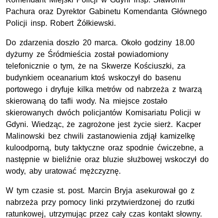
Pachura oraz Dyrektor Gabinetu Komendanta Głównego
Policji insp. Robert Żółkiewski.
Do zdarzenia doszło 20 marca. O
koło godziny 18.00
dyżurny ze Śródmieścia został powiadomiony
telefonicznie o tym, że na Skwerze Kościuszki, za
budynkiem oceanarium ktoś wskoczył do basenu
portowego i dryfuje kilka metrów od nabrzeża z twarzą
skierowaną do tafli wody. Na miejsce zostało
skierowanych dwóch policjantów Komisariatu Policji w
Gdyni. Wiedząc, że zagrożone jest życie
sierż.
Kacper
Malinowski bez chwili zastanowienia zdjął kamizelkę
kuloodporną, buty taktyczne oraz spodnie ćwiczebne, a
następnie w bieliźnie oraz bluzie służbowej wskoczył do
wody, aby uratować mężczyznę.
W tym czasie
st. post.
Marcin Bryja asekurował go z
nabrzeża przy pomocy linki przytwierdzonej do rzutki
ratunkowej, utrzymując przez cały czas kontakt słowny.