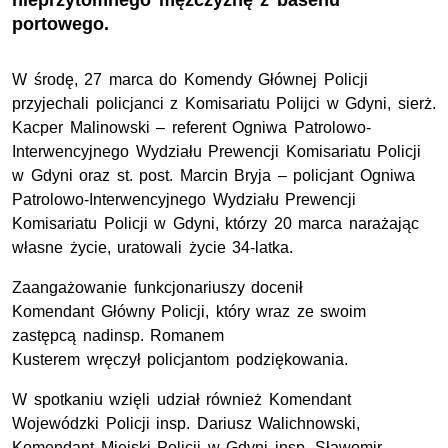
nieprzytomnego mężczyznę z basenu
portowego.
W środę, 27 marca do Komendy Głównej Policji
przyjechali policjanci z Komisariatu Polijci w Gdyni,
sierż.
Kacper Malinowski – referent Ogniwa Patrolowo-
Interwencyjnego Wydziału Prewencji Komisariatu Policji
w Gdyni oraz
st. post.
Marcin Bryja – policjant Ogniwa
Patrolowo-Interwencyjnego Wydziału Prewencji
Komisariatu Policji w Gdyni, którzy 20 marca narażając
własne życie, uratowali życie 34-latka.
Zaangażowanie funkcjonariuszy docenił
Komendant Główny Policji, który wraz ze swoim
zastępcą
nadinsp
. Romanem
Kusterem wręczył policjantom podziękowania.
W spotkaniu wzięli udział również Komendant
Wojewódzki Policji
insp.
Dariusz Walichnowski,
Komendant Miejski Policji w Gdyni insp. Sławomir