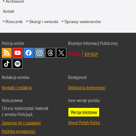
Archiwum
Kontakt
Rzecznik
Skargi i wnioski
Sprawy weteranów
Policja
online
Biuletyn Informacji Publicznej
BIP KGP
Redakcja serwisu
Dostępność
Kontakt z redakcją
Deklaracja dostępności
Nota prawna
Inne wersje portalu
Chcesz wykorzystać materiał
Wersja tekstowa
z serwisu Policja.pl.
About Polish Police
Zapoznaj się z zasadami
Polityka prywatności