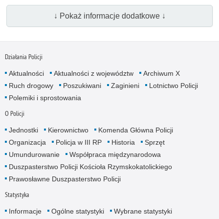
↓ Pokaż informacje dodatkowe ↓
Działania Policji
Aktualności
Aktualności z województw
Archiwum X
Ruch drogowy
Poszukiwani
Zaginieni
Lotnictwo Policji
Polemiki i sprostowania
O Policji
Jednostki
Kierownictwo
Komenda Główna Policji
Organizacja
Policja w III RP
Historia
Sprzęt
Umundurowanie
Współpraca międzynarodowa
Duszpasterstwo Policji Kościoła Rzymskokatolickiego
Prawosławne Duszpasterstwo Policji
Statystyka
Informacje
Ogólne statystyki
Wybrane statystyki