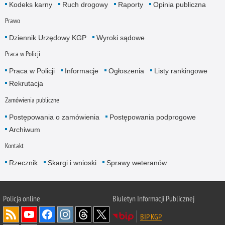
Kodeks karny
Ruch drogowy
Raporty
Opinia publiczna
Prawo
Dziennik Urzędowy KGP
Wyroki sądowe
Praca w Policji
Praca w Policji
Informacje
Ogłoszenia
Listy rankingowe
Rekrutacja
Zamówienia publiczne
Postępowania o zamówienia
Postępowania podprogowe
Archiwum
Kontakt
Rzecznik
Skargi i wnioski
Sprawy weteranów
Policja
online
Biuletyn Informacji Publicznej
BIP KGP