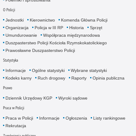
O Policji
Jednostki
Kierownictwo
Komenda Główna Policji
Organizacja
Policja w III RP
Historia
Sprzęt
Umundurowanie
Współpraca międzynarodowa
Duszpasterstwo Policji Kościoła Rzymskokatolickiego
Prawosławne Duszpasterstwo Policji
Statystyka
Informacje
Ogólne statystyki
Wybrane statystyki
Kodeks karny
Ruch drogowy
Raporty
Opinia publiczna
Prawo
Dziennik Urzędowy KGP
Wyroki sądowe
Praca w Policji
Praca w Policji
Informacje
Ogłoszenia
Listy rankingowe
Rekrutacja
Zamówienia publiczne