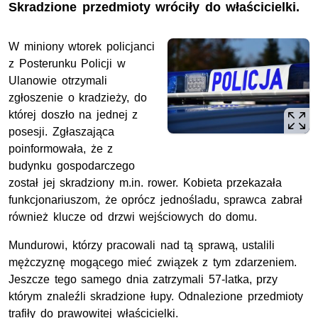
Skradzione przedmioty wróciły do właścicielki.
W miniony wtorek policjanci
z Posterunku Policji w
Ulanowie otrzymali
zgłoszenie o kradzieży, do
której doszło na jednej z
posesji. Zgłaszająca
poinformowała, że z
budynku gospodarczego
został jej skradziony
m.in.
rower. Kobieta przekazała
funkcjonariuszom, że oprócz jednośladu, sprawca zabrał
również klucze od drzwi wejściowych do domu.
Mundurowi, którzy pracowali nad tą sprawą, ustalili
mężczyznę mogącego mieć związek z tym zdarzeniem.
Jeszcze tego samego dnia zatrzymali 57-latka, przy
którym znaleźli skradzione łupy. Odnalezione przedmioty
trafiły do prawowitej właścicielki.