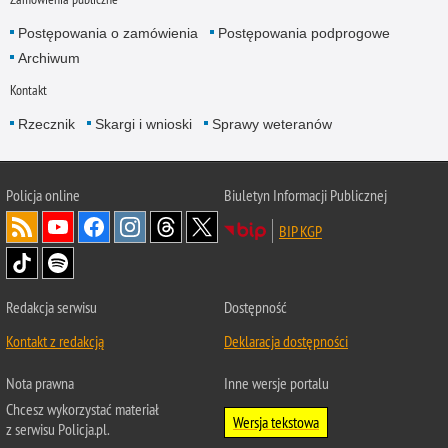
Postępowania o zamówienia
Postępowania podprogowe
Archiwum
Kontakt
Rzecznik
Skargi i wnioski
Sprawy weteranów
Policja
online
Biuletyn Informacji Publicznej
BIP KGP
Redakcja serwisu
Dostępność
Kontakt z redakcją
Deklaracja dostępności
Nota prawna
Inne wersje portalu
Chcesz wykorzystać materiał
Wersja tekstowa
z serwisu Policja.pl.