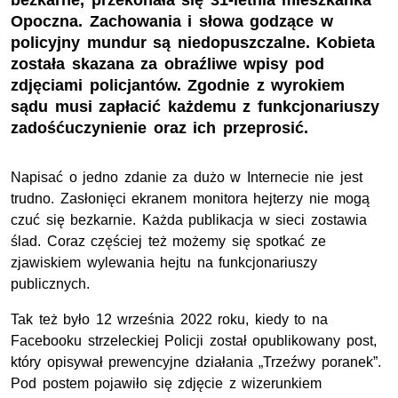
bezkarne, przekonała się 31-letnia mieszkanka
Opoczna. Zachowania i słowa godzące w
policyjny mundur są niedopuszczalne. Kobieta
została skazana za obraźliwe wpisy pod
zdjęciami policjantów. Zgodnie z wyrokiem
sądu musi zapłacić każdemu z funkcjonariuszy
zadośćuczynienie oraz ich przeprosić.
Napisać o jedno zdanie za dużo w Internecie nie jest
trudno. Zasłonięci ekranem monitora hejterzy nie mogą
czuć się bezkarnie. Każda publikacja w sieci zostawia
ślad. Coraz częściej też możemy się spotkać ze
zjawiskiem wylewania hejtu na funkcjonariuszy
publicznych.
Tak też było 12 września 2022 roku, kiedy to na
Facebooku strzeleckiej Policji został opublikowany post,
który opisywał prewencyjne działania „Trzeźwy poranek”.
Pod postem pojawiło się zdjęcie z wizerunkiem