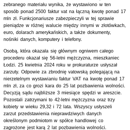
zebranego materiału wynika, że wystawiono w ten
sposób ponad 2500 faktur vat na łączną kwotę ponad 17
mln
zł
. Funkcjonariusze zabezpieczyli w tej sprawie
pieniądze w różnej walucie między innymi w złotówkach,
euro, dolarach amerykańskich, a także dokumenty,
nośniki danych, komputery i telefony.
Osobą, która okazała się głównym ogniwem całego
procederu okazał się 56-letni mężczyzna, mieszkaniec
Łodzi. 25 kwietnia 2024 roku w prokuraturze usłyszał
zarzuty. Odpowie za zbrodnię vatowską polegającą na
nierzetelnym wystawianiu faktur VAT na kwotę ponad 17
mln
zł, za co grozi kara do 25 lat pozbawienia wolności.
Decyzją sądu najbliższe 3 miesiące spędzi w areszcie.
Pozostali zatrzymani to 42-letni mężczyzna oraz trzy
kobiety w wieku 29,32 i 72 lata. Wszyscy usłyszeli
zarzut przedstawienia nieprawdziwych danych
określonym podmiotom w spółce handlowej co
zagrożone jest karą 2 lat pozbawienia wolności.