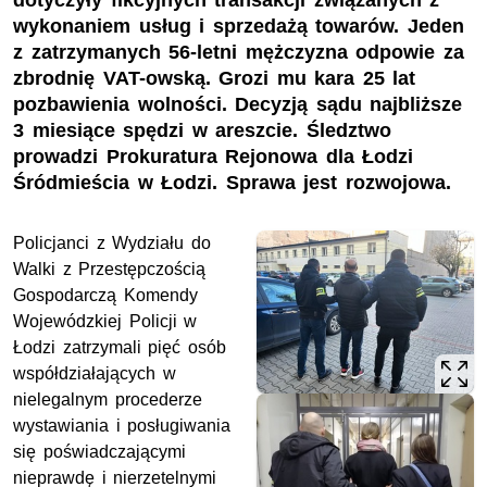
dotyczyły fikcyjnych transakcji związanych z
wykonaniem usług i sprzedażą towarów. Jeden
z zatrzymanych 56-letni mężczyzna odpowie za
zbrodnię VAT-owską. Grozi mu kara 25 lat
pozbawienia wolności. Decyzją sądu najbliższe
3 miesiące spędzi w areszcie. Śledztwo
prowadzi Prokuratura Rejonowa dla Łodzi
Śródmieścia w Łodzi. Sprawa jest rozwojowa.
Policjanci z Wydziału do
Walki z Przestępczością
Gospodarczą Komendy
Wojewódzkiej Policji w
Łodzi zatrzymali pięć osób
współdziałających w
nielegalnym procederze
wystawiania i posługiwania
się poświadczającymi
nieprawdę i nierzetelnymi