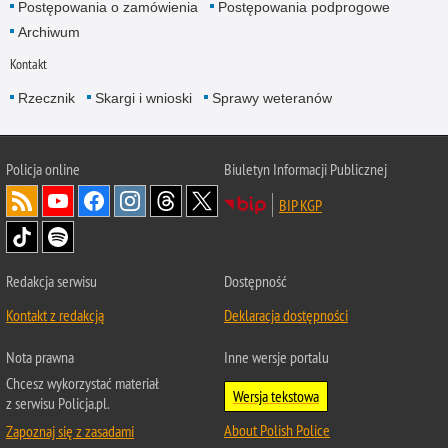
Postępowania o zamówienia
Postępowania podprogowe
Archiwum
Kontakt
Rzecznik
Skargi i wnioski
Sprawy weteranów
Policja
online
Biuletyn Informacji Publicznej
BIP KGP
Redakcja serwisu
Dostępność
Kontakt z redakcją
Deklaracja dostępności
Nota prawna
Inne wersje portalu
Chcesz wykorzystać materiał
Wersja tekstowa
z serwisu Policja.pl.
About Polish Police
Zapoznaj się z zasadami